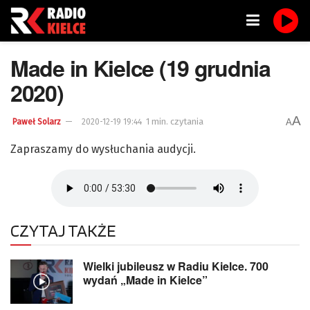
Made in Kielce (19 grudnia
2020)
A
1 min. czytania
A
Paweł Solarz
2020-12-19 19:44
Zapraszamy do wysłuchania audycji.
CZYTAJ TAKŻE
Wielki jubileusz w Radiu Kielce. 700
wydań „Made in Kielce”