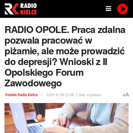
RADIO OPOLE. Praca zdalna
pozwala pracować w
piżamie, ale może prowadzić
do depresji? Wnioski z II
Opolskiego Forum
Zawodowego
A
2 min. czytania
A
Polskie Radio Kielce
2020-12-09 22:08