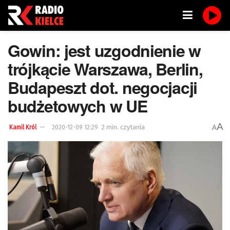
Gowin: jest uzgodnienie w
trójkącie Warszawa, Berlin,
Budapeszt dot. negocjacji
budżetowych w UE
A
2 min. czytania
A
Kamil Król
2020-12-09 12:29