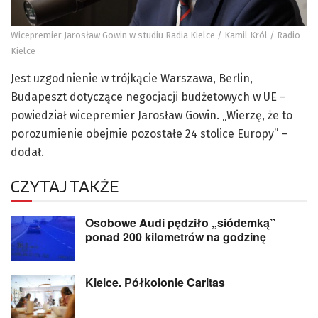
Wicepremier Jarosław Gowin w studiu Radia Kielce / Kamil Król / Radio
Kielce
Jest uzgodnienie w trójkącie Warszawa, Berlin,
Budapeszt dotyczące negocjacji budżetowych w UE –
powiedział wicepremier Jarosław Gowin. „Wierzę, że to
porozumienie obejmie pozostałe 24 stolice Europy” –
dodał.
CZYTAJ TAKŻE
Osobowe Audi pędziło „siódemką”
ponad 200 kilometrów na godzinę
Kielce. Półkolonie Caritas