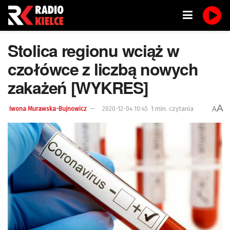
Stolica regionu wciąż w
czołówce z liczbą nowych
zakażeń [WYKRES]
A
1 min. czytania
A
Iwona Murawska-Bujnowicz
2020-12-04 10:45