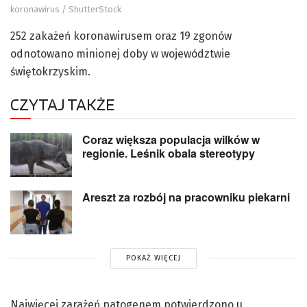
koronawirus / ShutterStock
252 zakażeń koronawirusem oraz 19 zgonów
odnotowano minionej doby w województwie
świętokrzyskim.
CZYTAJ TAKŻE
Coraz większa populacja wilków w
regionie. Leśnik obala stereotypy
Areszt za rozbój na pracowniku piekarni
POKAŻ WIĘCEJ
Najwięcej zarażeń patogenem potwierdzono u