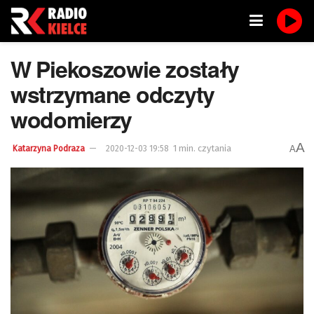
W Piekoszowie zostały
wstrzymane odczyty
wodomierzy
A
1 min. czytania
A
Katarzyna Podraza
2020-12-03 19:58