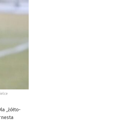
ielce
la „żółto-
rnesta