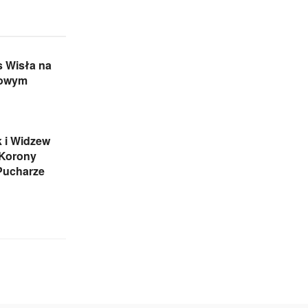
s Wisła na
gowym
 i Widzew
 Korony
Pucharze