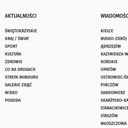
AKTUALNOŚCI
WIADOMOŚC
ŚWIĘTOKRZYSKIE
KIELCE
KRAJ / ŚWIAT
BUSKO-ZDRÓJ
SPORT
JĘDRZEJÓW
KULTURA
KAZIMIERZA-W
ZDROWIE
KOŃSKIE
CO NA DROGACH
OPATÓW
STREFA MUNDURU
OSTROWIEC-Ś
GALERIE ZDJĘĆ
PIŃCZÓW
WIDEO
SANDOMIERZ
POGODA
SKARŻYSKO-K
STARACHOWIC
STASZÓW
WŁOSZCZOWA