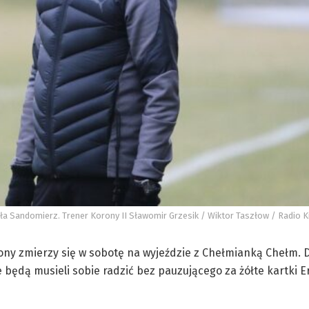
sła Sandomierz. Trener Korony II Sławomir Grzesik / Wiktor Taszłow / Radio K
orony zmierzy się w sobotę na wyjeździe z Chełmianką Chełm. D
 będą musieli sobie radzić bez pauzującego za żółte kartki E