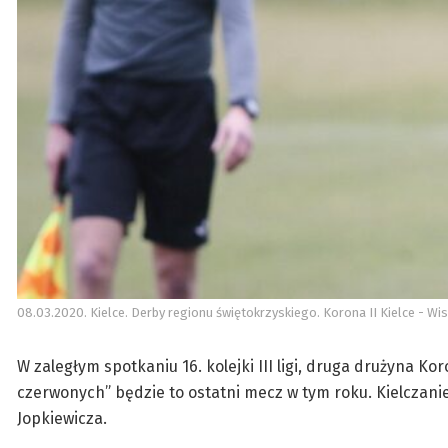
08.03.2020. Kielce. Derby regionu świętokrzyskiego. Korona II Kielce - Wi
W zaległym spotkaniu 16. kolejki III ligi, druga drużyna K
czerwonych” będzie to ostatni mecz w tym roku. Kielczanie
Jopkiewicza.