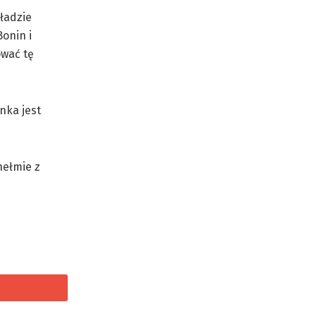
ładzie
Bonin i
ować tę
nka jest
hełmie z