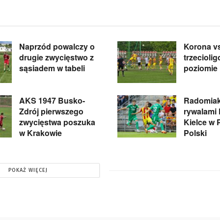
Naprzód powalczy o
Korona v
drugie zwycięstwo z
trzecioli
sąsiadem w tabeli
poziomie
AKS 1947 Busko-
Radomiak
Zdrój pierwszego
rywalami
zwycięstwa poszuka
Kielce w 
w Krakowie
Polski
POKAŻ WIĘCEJ