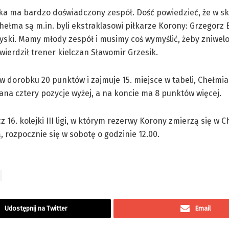
ka ma bardzo doświadczony zespół. Dość powiedzieć, że w sk
hełma są m.in. byli ekstraklasowi piłkarze Korony: Grzegorz 
ski. Mamy młody zespół i musimy coś wymyślić, żeby zniwel
twierdził trener kielczan Sławomir Grzesik.
 dorobku 20 punktów i zajmuje 15. miejsce w tabeli, Chełmia
ana cztery pozycje wyżej, a na koncie ma 8 punktów więcej.
z 16. kolejki III ligi, w którym rezerwy Korony zmierzą się w C
 rozpocznie się w sobotę o godzinie 12.00.
Udostępnij na Twitter
Email