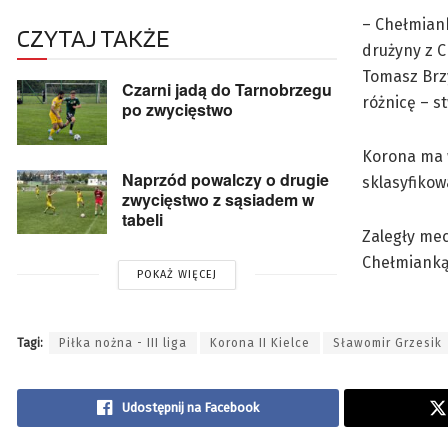
– Chełmian
CZYTAJ TAKŻE
drużyny z C
Tomasz Brzy
Czarni jadą do Tarnobrzegu
różnicę – s
po zwycięstwo
Korona ma w
Naprzód powalczy o drugie
sklasyfikow
zwycięstwo z sąsiadem w
tabeli
Zaległy mec
Chełmianką,
POKAŻ WIĘCEJ
Tagi:
Piłka nożna - III liga
Korona II Kielce
Sławomir Grzesik
Udostępnij na Facebook