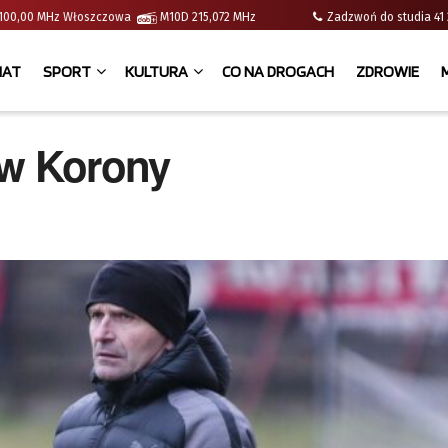
 | 100,00 MHz Włoszczowa
M10D 215,072 MHz
Zadzwoń do studia 
IAT
SPORT
KULTURA
CO NA DROGACH
ZDROWIE
rw Korony