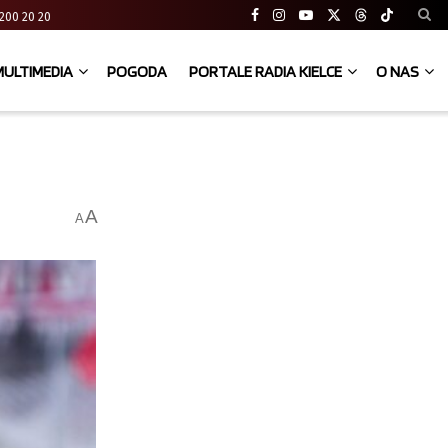
41 200 20 20
MULTIMEDIA
POGODA
PORTALE RADIA KIELCE
O NAS
A
A