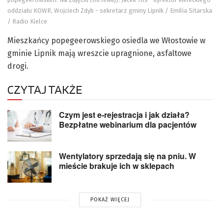
oddziału KOWR, Wojciech Zdyb - sekretarz gminy Lipnik / Emilia Sitarska
/ Radio Kielce
Mieszkańcy popegeerowskiego osiedla we Włostowie w
gminie Lipnik mają wreszcie upragnione, asfaltowe
drogi.
CZYTAJ TAKŻE
Czym jest e-rejestracja i jak działa?
Bezpłatne webinarium dla pacjentów
Wentylatory sprzedają się na pniu. W
mieście brakuje ich w sklepach
POKAŻ WIĘCEJ