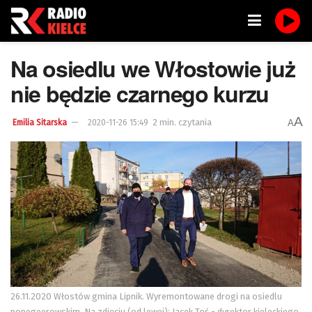
Na osiedlu we Włostowie już
nie będzie czarnego kurzu
A
2 min. czytania
A
Emilia Sitarska
2020-11-26 15:49
26.11.2020 Włostów gmina Lipnik. Wyremontowane drogi na osiedlu
popegeerowskim. Na zdjęciu (od lewej): Jacek Toś - dyrektor kieleckiego