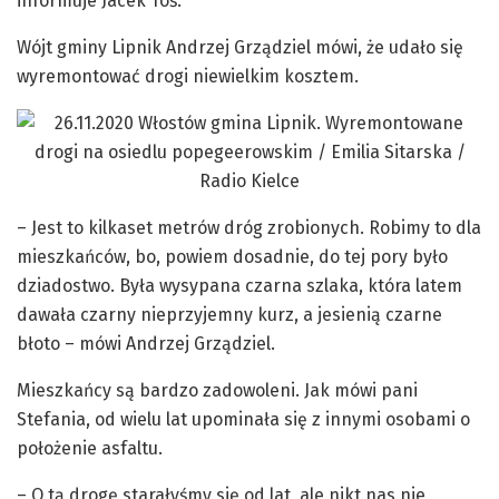
informuje Jacek Toś.
Wójt gminy Lipnik Andrzej Grządziel mówi, że udało się
wyremontować drogi niewielkim kosztem.
– Jest to kilkaset metrów dróg zrobionych. Robimy to dla
mieszkańców, bo, powiem dosadnie, do tej pory było
dziadostwo. Była wysypana czarna szlaka, która latem
dawała czarny nieprzyjemny kurz, a jesienią czarne
błoto – mówi Andrzej Grządziel.
Mieszkańcy są bardzo zadowoleni. Jak mówi pani
Stefania, od wielu lat upominała się z innymi osobami o
położenie asfaltu.
– O tą drogę starałyśmy się od lat, ale nikt nas nie