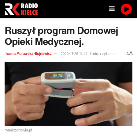
Ruszył program Domowej
Opieki Medycznej.
A
1 min. czytania
A
Iwona Murawska-Bujnowicz
2020-11-26 14:49
rynekzdrowia.pl