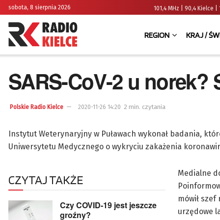
sobota, 8 sierpnia 2026
101,4 MHz | 90,4 Kielce
REGION
KRAJ / ŚW
SARS-CoV-2 u norek? 
2 min. czytania
Polskie Radio Kielce
2020-11-26 14:20
Instytut Weterynaryjny w Puławach wykonał badania, które
Uniwersytetu Medycznego o wykryciu zakażenia koronawi
Medialne do
CZYTAJ TAKŻE
Poinformowa
mówił szef 
Czy COVID-19 jest jeszcze
urzędowe la
groźny?