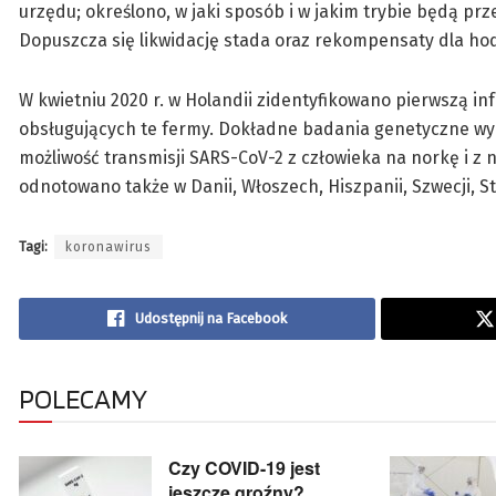
urzędu; określono, w jaki sposób i w jakim trybie będą p
Dopuszcza się likwidację stada oraz rekompensaty dla hod
W kwietniu 2020 r. w Holandii zidentyfikowano pierwszą i
obsługujących te fermy. Dokładne badania genetyczne wyka
możliwość transmisji SARS-CoV-2 z człowieka na norkę i z 
odnotowano także w Danii, Włoszech, Hiszpanii, Szwecji, S
Tagi:
koronawirus
Udostępnij na Facebook
POLECAMY
Czy COVID-19 jest
jeszcze groźny?