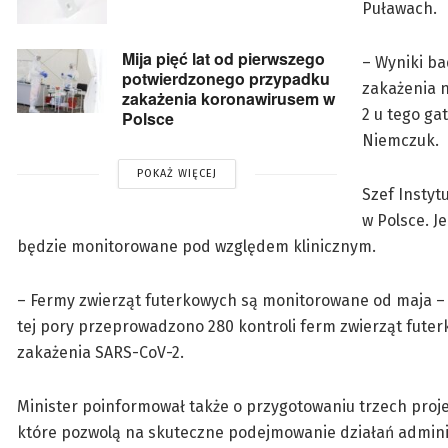
Puławach.
Mija pięć lat od pierwszego
– Wyniki ba
potwierdzonego przypadku
zakażenia n
zakażenia koronawirusem w
2 u tego ga
Polsce
Niemczuk.
POKAŻ WIĘCEJ
Szef Instyt
w Polsce. J
będzie monitorowane pod względem klinicznym.
– Fermy zwierząt futerkowych są monitorowane od maja –
tej pory przeprowadzono 280 kontroli ferm zwierząt futer
zakażenia SARS-CoV-2.
Minister poinformował także o przygotowaniu trzech proj
które pozwolą na skuteczne podejmowanie działań adminis