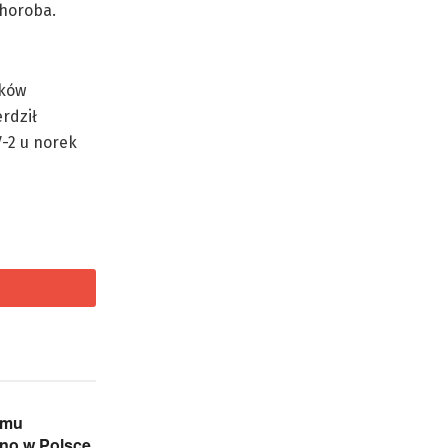
choroba.
ików
rdził
V-2 u norek
temu
ono w Polsce