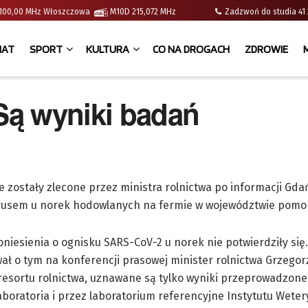
 | 100,00 MHz Włoszczowa
M10D 215,072 MHz
Zadzwoń do studia 
IAT
SPORT
KULTURA
CO NA DROGACH
ZDROWIE
Są wyniki badań
 zostały zlecone przez ministra rolnictwa po informacji Gda
rusem u norek hodowlanych na fermie w województwie pomo
niesienia o ognisku SARS-CoV-2 u norek nie potwierdziły się.
ł o tym na konferencji prasowej minister rolnictwa Grzegor
resortu rolnictwa, uznawane są tylko wyniki przeprowadzone
boratoria i przez laboratorium referencyjne Instytutu Wete