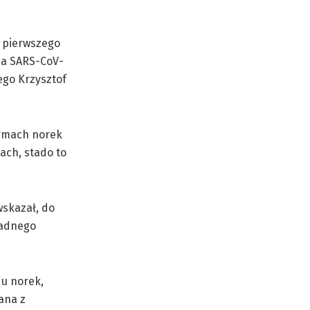
a pierwszego
usa SARS-CoV-
ego Krzysztof
ermach norek
ach, stado to
wskazał, do
żadnego
 u norek,
ana z