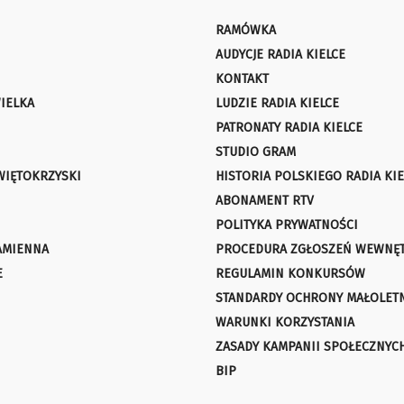
RAMÓWKA
AUDYCJE RADIA KIELCE
KONTAKT
IELKA
LUDZIE RADIA KIELCE
PATRONATY RADIA KIELCE
STUDIO GRAM
WIĘTOKRZYSKI
HISTORIA POLSKIEGO RADIA KIE
ABONAMENT RTV
POLITYKA PRYWATNOŚCI
AMIENNA
PROCEDURA ZGŁOSZEŃ WEWNĘ
E
REGULAMIN KONKURSÓW
STANDARDY OCHRONY MAŁOLET
WARUNKI KORZYSTANIA
ZASADY KAMPANII SPOŁECZNYC
BIP