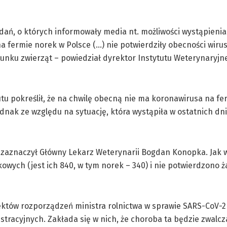
dań, o których informowały media nt. możliwości wystąpieni
a fermie norek w Polsce (…) nie potwierdziły obecności wir
tunku zwierząt – powiedział dyrektor Instytutu Weterynaryjn
utu pokreślił, że na chwilę obecną nie ma koronawirusa na f
ednak ze względu na sytuację, która wystąpiła w ostatnich dni
 zaznaczył Główny Lekarz Weterynarii Bogdan Konopka. Jak 
kowych (jest ich 840, w tym norek – 340) i nie potwierdzono 
ektów rozporządzeń ministra rolnictwa w sprawie SARS-CoV-2
tracyjnych. Zakłada się w nich, że choroba ta będzie zwalcz