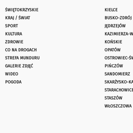
ŚWIĘTOKRZYSKIE
KIELCE
KRAJ / ŚWIAT
BUSKO-ZDRÓJ
SPORT
JĘDRZEJÓW
KULTURA
KAZIMIERZA-W
ZDROWIE
KOŃSKIE
CO NA DROGACH
OPATÓW
STREFA MUNDURU
OSTROWIEC-Ś
GALERIE ZDJĘĆ
PIŃCZÓW
WIDEO
SANDOMIERZ
POGODA
SKARŻYSKO-K
STARACHOWIC
STASZÓW
WŁOSZCZOWA