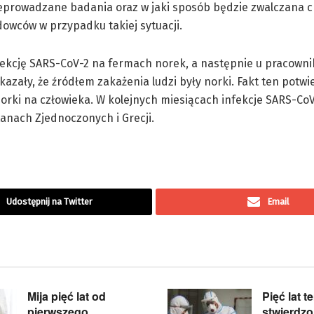
rzeprowadzane badania oraz w jaki sposób będzie zwalczana 
owców w przypadku takiej sytuacji.
nfekcję SARS-CoV-2 na fermach norek, a następnie u pracown
zały, że źródłem zakażenia ludzi były norki. Fakt ten potwie
norki na człowieka. W kolejnych miesiącach infekcje SARS-Co
tanach Zjednoczonych i Grecji.
Udostępnij na Twitter
Email
Mija pięć lat od
Pięć lat 
pierwszego
stwierdz