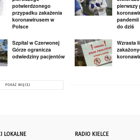
potwierdzonego
pierwszy
przypadku zakażenia
koronawir
koronawirusem w
pandemii
Polsce
do dziś
Szpital w Czerwonej
Wzrasta l
Górze ogranicza
zakażony
odwiedziny pacjentów
koronawi
POKAŻ WIĘCEJ
I LOKALNE
RADIO KIELCE