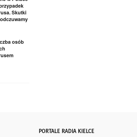
 przypadek
usa. Skutki
 odczuwamy
iczba osób
ch
rusem
PORTALE RADIA KIELCE