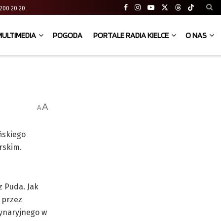
41 200 20 20
MULTIMEDIA
POGODA
PORTALE RADIA KIELCE
O NAS
A
A
ńskiego
rskim.
z Puda. Jak
 przez
rynaryjnego w