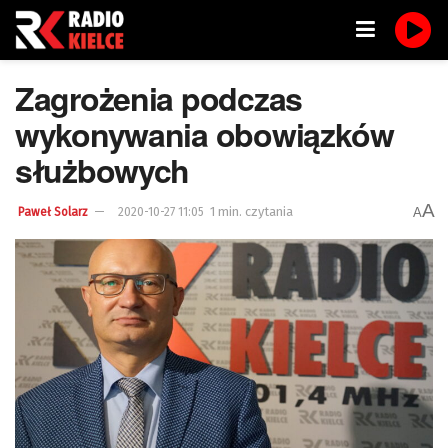
Zagrożenia podczas
wykonywania obowiązków
służbowych
A
1 min. czytania
A
Paweł Solarz
2020-10-27 11:05