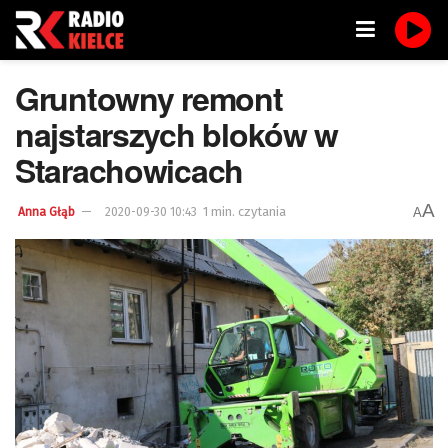
Gruntowny remont
najstarszych bloków w
Starachowicach
A
1 min. czytania
A
Anna Głąb
2020-09-30 10:43