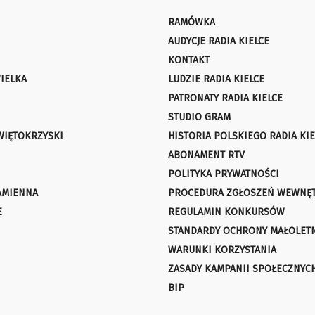
RAMÓWKA
AUDYCJE RADIA KIELCE
KONTAKT
IELKA
LUDZIE RADIA KIELCE
PATRONATY RADIA KIELCE
STUDIO GRAM
WIĘTOKRZYSKI
HISTORIA POLSKIEGO RADIA KIE
ABONAMENT RTV
POLITYKA PRYWATNOŚCI
AMIENNA
PROCEDURA ZGŁOSZEŃ WEWNĘ
E
REGULAMIN KONKURSÓW
STANDARDY OCHRONY MAŁOLET
WARUNKI KORZYSTANIA
ZASADY KAMPANII SPOŁECZNYC
BIP