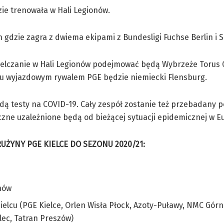
ie trenowała w Hali Legionów.
gdzie zagra z dwiema ekipami z Bundesligi Fuchse Berlin i S
Kielczanie w Hali Legionów podejmować będą Wybrzeże Torus G
ciu wyjazdowym rywalem PGE będzie niemiecki Flensburg.
dą testy na COVID-19. Cały zespół zostanie też przebadany 
zne uzależnione będą od bieżącej sytuacji epidemicznej w Eu
ŻYNY PGE KIELCE DO SEZONU 2020/21:
onów
lcu (PGE Kielce, Orlen Wisła Płock, Azoty-Puławy, NMC Górn
elec, Tatran Preszów)