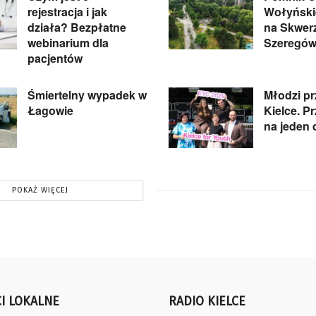
rejestracja i jak
Wołyńskie
działa? Bezpłatne
na Skwer
webinarium dla
Szeregów
pacjentów
Śmiertelny wypadek w
Młodzi pr
Łagowie
Kielce. P
na jeden 
POKAŻ WIĘCEJ
I LOKALNE
RADIO KIELCE