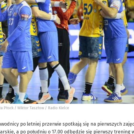
sła Płock / Wiktor Taszłow / Radio Kielce
odnicy po letniej przerwie spotkają się na pierwszych zaję
arskie, a po południu o 17.00 odbędzie się pierwszy trening w