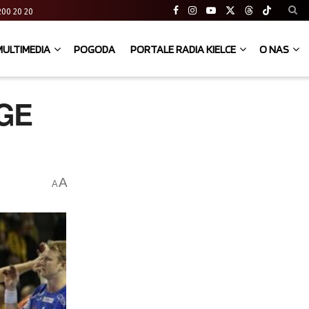
41 200 20 20
MULTIMEDIA
POGODA
PORTALE RADIA KIELCE
O NAS
PGE
A
A