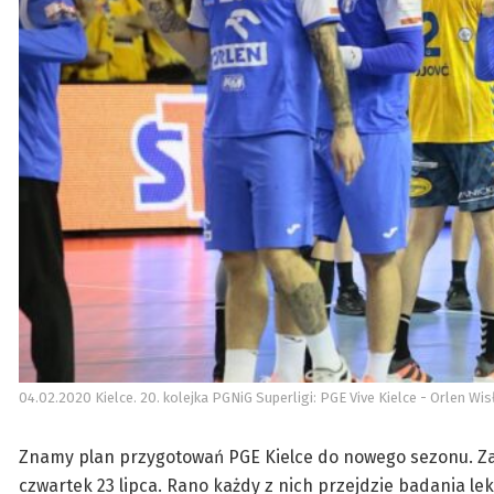
04.02.2020 Kielce. 20. kolejka PGNiG Superligi: PGE Vive Kielce - Orlen Wi
Znamy plan przygotowań PGE Kielce do nowego sezonu. Zaw
czwartek 23 lipca. Rano każdy z nich przejdzie badania lek