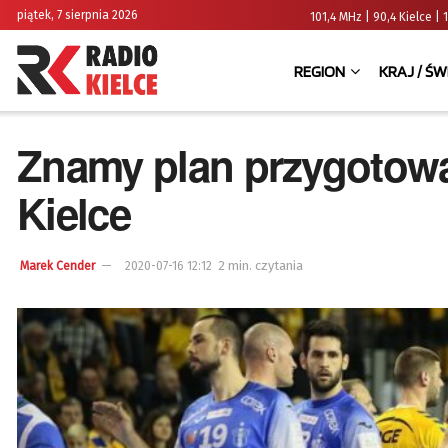
piątek, 7 sierpnia 2026
101,4 MHz | 90,4 Kielce
REGION
KRAJ / ŚW
Znamy plan przygotow
Kielce
2 min. czytania
Marek Cender
2020-07-16 12:12