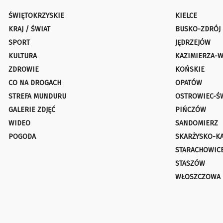
ŚWIĘTOKRZYSKIE
KIELCE
KRAJ / ŚWIAT
BUSKO-ZDRÓJ
SPORT
JĘDRZEJÓW
KULTURA
KAZIMIERZA-W
ZDROWIE
KOŃSKIE
CO NA DROGACH
OPATÓW
STREFA MUNDURU
OSTROWIEC-Ś
GALERIE ZDJĘĆ
PIŃCZÓW
WIDEO
SANDOMIERZ
POGODA
SKARŻYSKO-K
STARACHOWIC
STASZÓW
WŁOSZCZOWA