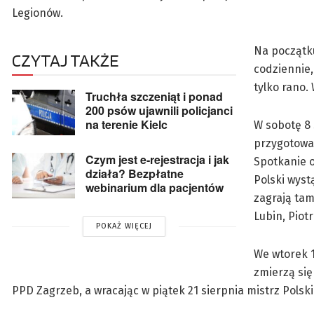
Legionów.
Na początku
CZYTAJ TAKŻE
codziennie,
tylko rano.
Truchła szczeniąt i ponad
200 psów ujawnili policjanci
na terenie Kielc
W sobotę 8
przygotowań
Czym jest e-rejestracja i jak
Spotkanie o
działa? Bezpłatne
Polski wyst
webinarium dla pacjentów
zagrają tam
Lubin, Piot
POKAŻ WIĘCEJ
We wtorek 1
zmierzą się
PPD Zagrzeb, a wracając w piątek 21 sierpnia mistrz Pol