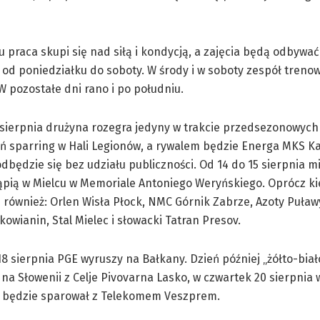
 praca skupi się nad siłą i kondycją, a zajęcia będą odbywać
 od poniedziałku do soboty. W środy i w soboty zespół treno
 W pozostałe dni rano i po południu.
 sierpnia drużyna rozegra jedyny w trakcie przedsezonowych
 sparring w Hali Legionów, a rywalem będzie Energa MKS Kal
dbędzie się bez udziału publiczności. Od 14 do 15 sierpnia m
ąpią w Mielcu w Memoriale Antoniego Weryńskiego. Oprócz ki
 również: Orlen Wisła Płock, NMC Górnik Zabrze, Azoty Puław
rkowianin, Stal Mielec i słowacki Tatran Presov.
8 sierpnia PGE wyruszy na Bałkany. Dzień później „żółto-biał
 na Słowenii z Celje Pivovarna Lasko, w czwartek 20 sierpnia 
ski będzie sparował z Telekomem Veszprem.