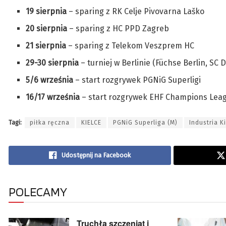
19 sierpnia
– sparing z RK Celje Pivovarna Laško
20 sierpnia
– sparing z HC PPD Zagreb
21 sierpnia
– sparing z Telekom Veszprem HC
29-30 sierpnia
– turniej w Berlinie (Füchse Berlin, SC 
5/6 września
– start rozgrywek PGNiG Superligi
16/17 września
– start rozgrywek EHF Champions Lea
Tagi:
piłka ręczna
KIELCE
PGNiG Superliga (M)
Industria K
Udostępnij na Facebook
POLECAMY
Truchła szczeniąt i