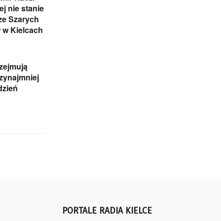
j nie stanie
ze Szarych
 w Kielcach
zejmują
rzynajmniej
dzień
PORTALE RADIA KIELCE