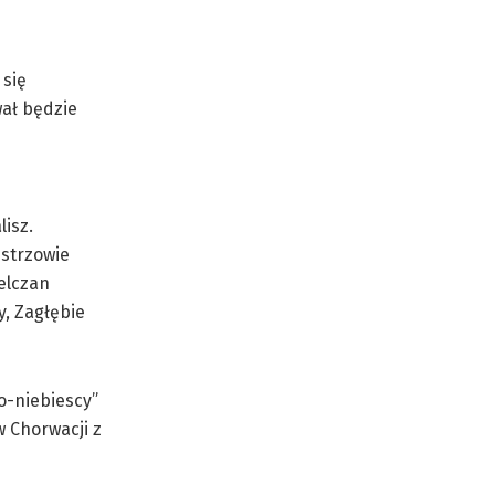
 się
wał będzie
isz.
istrzowie
elczan
y, Zagłębie
o-niebiescy”
w Chorwacji z