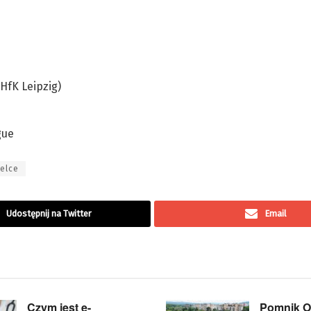
DHfK Leipzig)
gue
ielce
Udostępnij na Twitter
Email
Czym jest e-
Pomnik Of