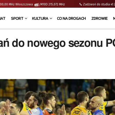
 | 100,00 MHz Włoszczowa
M10D 215,072 MHz
Zadzwoń do studia 
IAT
SPORT
KULTURA
CO NA DROGACH
ZDROWIE
ań do nowego sezonu 