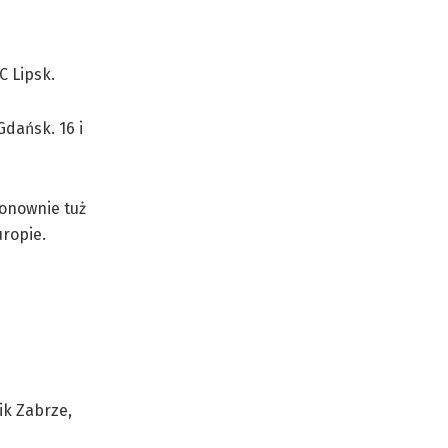
C Lipsk.
dańsk. 16 i
ponownie tuż
ropie.
ik Zabrze,