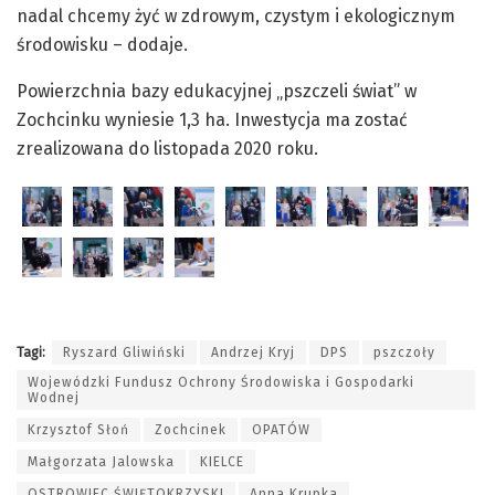
nadal chcemy żyć w zdrowym, czystym i ekologicznym
środowisku – dodaje.
Powierzchnia bazy edukacyjnej „pszczeli świat” w
Zochcinku wyniesie 1,3 ha. Inwestycja ma zostać
zrealizowana do listopada 2020 roku.
Tagi:
Ryszard Gliwiński
Andrzej Kryj
DPS
pszczoły
Wojewódzki Fundusz Ochrony Środowiska i Gospodarki
Wodnej
Krzysztof Słoń
Zochcinek
OPATÓW
Małgorzata Jalowska
KIELCE
OSTROWIEC ŚWIĘTOKRZYSKI
Anna Krupka