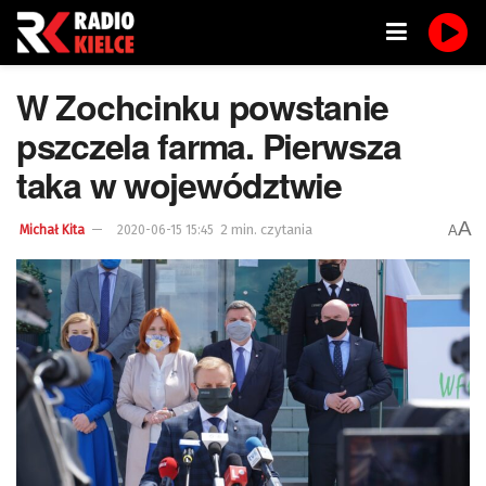
W Zochcinku powstanie
pszczela farma. Pierwsza
taka w województwie
A
2 min. czytania
A
Michał Kita
2020-06-15 15:45