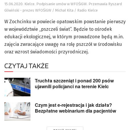
15.06.2020. Kielce. Podpisanie umów w WFOŚiGW. Przemawia Ryszard
Gliwiński - prezes WFOŚiGW / Michał Kita / Radio Kielce
W Zochcinku w powiecie opatowskim powstanie pierwszy
w województwie „pszczeli świat”. Będzie to ośrodek
edukacji ekologicznej, w którym prowadzone będą m.in.
zajęcia zwracające uwagę na rolę pszczół w środowisku
oraz wzrost świadomości przyrodniczej.
CZYTAJ TAKŻE
Truchła szczeniąt i ponad 200 psów
ujawnili policjanci na terenie Kielc
Czym jest e-rejestracja i jak działa?
Bezpłatne webinarium dla pacjentów