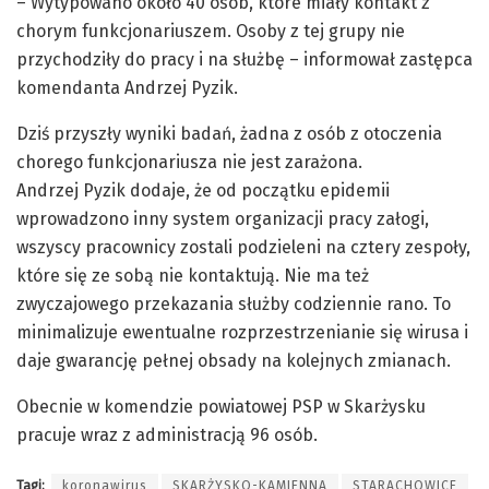
– Wytypowano około 40 osób, które miały kontakt z
chorym funkcjonariuszem. Osoby z tej grupy nie
przychodziły do pracy i na służbę – informował zastępca
komendanta Andrzej Pyzik.
Dziś przyszły wyniki badań, żadna z osób z otoczenia
chorego funkcjonariusza nie jest zarażona.
Andrzej Pyzik dodaje, że od początku epidemii
wprowadzono inny system organizacji pracy załogi,
wszyscy pracownicy zostali podzieleni na cztery zespoły,
które się ze sobą nie kontaktują. Nie ma też
zwyczajowego przekazania służby codziennie rano. To
minimalizuje ewentualne rozprzestrzenianie się wirusa i
daje gwarancję pełnej obsady na kolejnych zmianach.
Obecnie w komendzie powiatowej PSP w Skarżysku
pracuje wraz z administracją 96 osób.
Tagi:
koronawirus
SKARŻYSKO-KAMIENNA
STARACHOWICE