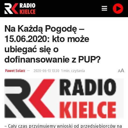
Na Każdą Pogodę –
15.06.2020: kto może
ubiegać się o
dofinansowanie z PUP?
A
1 min. czytania
A
Paweł Solarz
2020-06-13 13:30
– Cały czas przyjmujemy wnioski od przedsiębiorców na