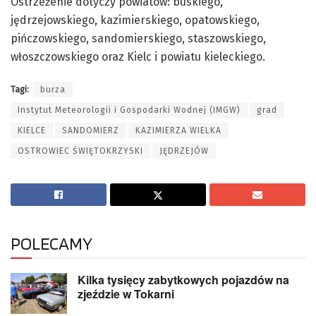
Ostrzeżenie dotyczy powiatów: buskiego,
jędrzejowskiego, kazimierskiego, opatowskiego,
pińczowskiego, sandomierskiego, staszowskiego,
włoszczowskiego oraz Kielc i powiatu kieleckiego.
Tagi:
burza
Instytut Meteorologii i Gospodarki Wodnej (IMGW)
grad
KIELCE
SANDOMIERZ
KAZIMIERZA WIELKA
OSTROWIEC ŚWIĘTOKRZYSKI
JĘDRZEJÓW
POLECAMY
Kilka tysięcy zabytkowych pojazdów na
zjeździe w Tokarni