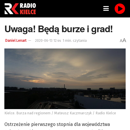
Uwaga! Będą burze i grad!
A
1 min. czytania
A
Daniel Lenart
2020-06-13 12:44
Kielce. Burza nad regionem / Mateusz Kaczmarczyk / Radio Kielce
Ostrzeżenie pierwszego stopnia dla województwa