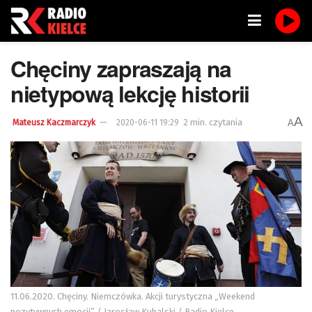
Chęciny zapraszają na
nietypową lekcję historii
A
2 min. czytania
A
Mateusz Kaczmarczyk
2020-06-11 19:29
11.06.2020. Chęciny. Niemczówka. Akcji turystyczna „Weekend
pozytywnych emocji” / Jarosław Kubalski / Radio Kielce