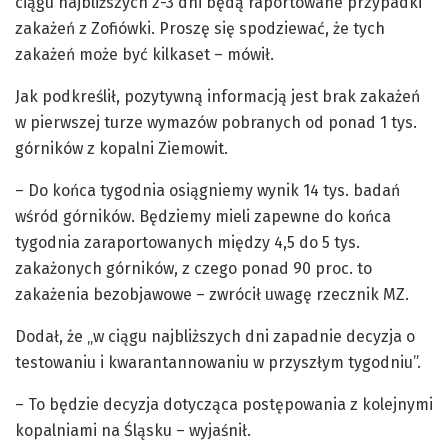
ciągu najbliższych 2-3 dni będą raportowane przypadki
zakażeń z Zofiówki. Proszę się spodziewać, że tych
zakażeń może być kilkaset – mówił.
Jak podkreślił, pozytywną informacją jest brak zakażeń
w pierwszej turze wymazów pobranych od ponad 1 tys.
górników z kopalni Ziemowit.
– Do końca tygodnia osiągniemy wynik 14 tys. badań
wśród górników. Będziemy mieli zapewne do końca
tygodnia zaraportowanych między 4,5 do 5 tys.
zakażonych górników, z czego ponad 90 proc. to
zakażenia bezobjawowe – zwrócił uwagę rzecznik MZ.
Dodał, że „w ciągu najbliższych dni zapadnie decyzja o
testowaniu i kwarantannowaniu w przyszłym tygodniu”.
– To będzie decyzja dotycząca postępowania z kolejnymi
kopalniami na Śląsku – wyjaśnił.