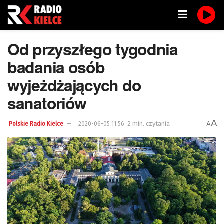
Od przyszłego tygodnia
badania osób
wyjeżdżających do
sanatoriów
A
2 min. czytania
A
Polskie Radio Kielce
2020-06-05 11:56