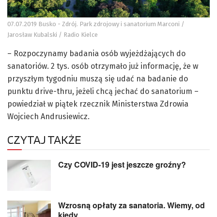
07.07.2019 Busko - Zdrój. Park zdrojowy i sanatorium Marconi /
Jarosław Kubalski / Radio Kielce
– Rozpoczynamy badania osób wyjeżdżających do
sanatoriów. 2 tys. osób otrzymało już informację, że w
przyszłym tygodniu muszą się udać na badanie do
punktu drive-thru, jeżeli chcą jechać do sanatorium –
powiedział w piątek rzecznik Ministerstwa Zdrowia
Wojciech Andrusiewicz.
CZYTAJ TAKŻE
Czy COVID-19 jest jeszcze groźny?
Wzrosną opłaty za sanatoria. Wiemy, od
kiedy