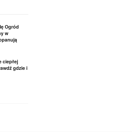
lę Ogród
ny w
 opanują
e ciepłej
awdź gdzie i