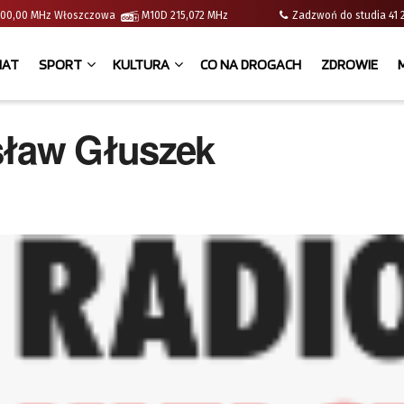
 | 100,00 MHz Włoszczowa
M10D 215,072 MHz
Zadzwoń do studia 
IAT
SPORT
KULTURA
CO NA DROGACH
ZDROWIE
isław Głuszek