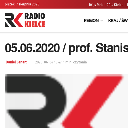
piątek, 7 sierpnia 2026
101,4 MHz | 90,4 Kielce
REGION
KRAJ / ŚW
05.06.2020 / prof. Stan
1 min. czytania
Daniel Lenart
2020-06-04 16:47