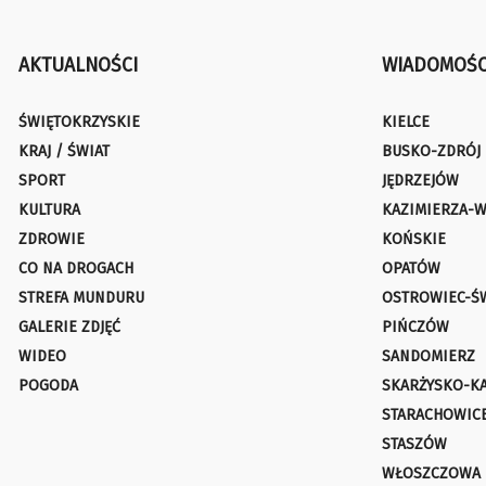
AKTUALNOŚCI
WIADOMOŚC
ŚWIĘTOKRZYSKIE
KIELCE
KRAJ / ŚWIAT
BUSKO-ZDRÓJ
SPORT
JĘDRZEJÓW
KULTURA
KAZIMIERZA-W
ZDROWIE
KOŃSKIE
CO NA DROGACH
OPATÓW
STREFA MUNDURU
OSTROWIEC-Ś
GALERIE ZDJĘĆ
PIŃCZÓW
WIDEO
SANDOMIERZ
POGODA
SKARŻYSKO-K
STARACHOWIC
STASZÓW
WŁOSZCZOWA