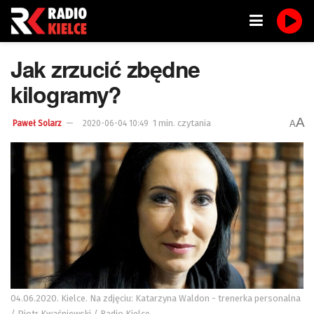
Jak zrzucić zbędne
kilogramy?
A
1 min. czytania
A
Paweł Solarz
2020-06-04 10:49
04.06.2020. Kielce. Na zdjęciu: Katarzyna Waldon - trenerka personalna
/ Piotr Kwaśniewski / Radio Kielce