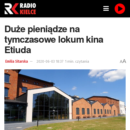
Duże pieniądze na
tymczasowe lokum kina
Etiuda
A
1 min. czytania
A
Emilia Sitarska
2020-06-03 18:37