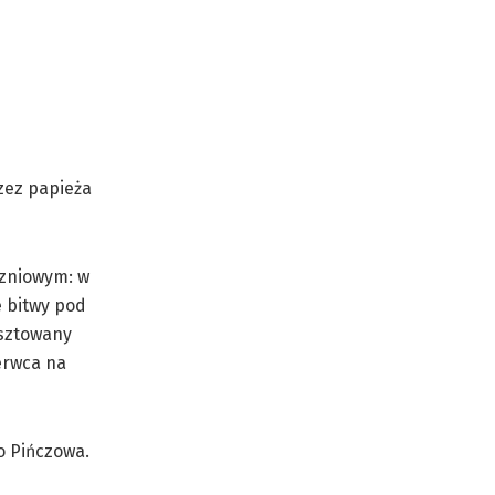
zez papieża
czniowym: w
e bitwy pod
esztowany
erwca na
o Pińczowa.