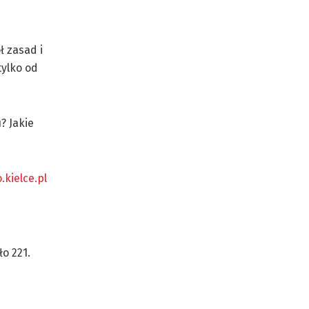
ł zasad i
tylko od
? Jakie
kielce.pl
ło 221.