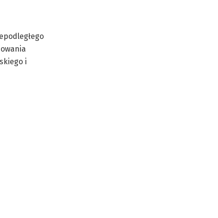
niepodległego
nowania
kiego i