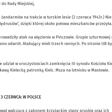
do Rady Miejskiej,
żandarmów na trakcie w turskim lesie (2 czerwca 1943r.) Ni
„Jędrusiów”, dzięki której około połowa mieszkańców przeżyła
rowadziły atak na więzienie w Pińczowie. Grupie szturmowej 
no odwrót. Atakujący mieli trzech rannych. Po stronie UB by
ze udział w uroczystościach zamknięcia III synodu Kościoła Ki
kawą Kielecką patronką Kielc. Msza na lotnisku w Masłowie.
 3 CZERWCA: W POLSCE
ował walczące z zakonem krzyżackim stany pruskie oraz ich