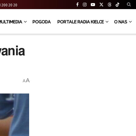
 41 200 20 20
MULTIMEDIA
POGODA
PORTALE RADIA KIELCE
O NAS
ania
A
A