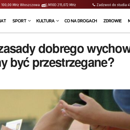
e | 100,00 MHz Włoszczowa
M10D 215,072 MHz
Zadzwoń do studia
IAT
SPORT
KULTURA
CO NA DROGACH
ZDROWIE
zasady dobrego wychow
nny być przestrzegane?