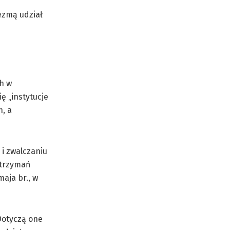
ezmą udział
ch w
ę „instytucje
, a
i zwalczaniu
atrzymań
aja br., w
Dotyczą one