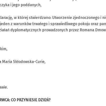
ńczyka i jego poddanych,
deklarację, w której stwierdzano: Utworzenie zjednoczonego i 
jeden z warunków trwałego i sprawiedliwego pokoju oraz pa
 działań dyplomatycznych prowadzonych przez Romana Dmows
skim,
ła Maria Skłodowska-Curie,
awie.
RWCA: CO PRZYNIESIE DZIEŃ?