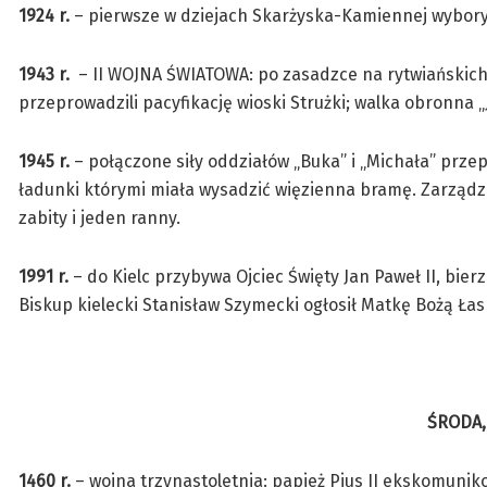
1924 r.
– pierwsze w dziejach Skarżyska-Kamiennej wybory 
1943 r.
– II WOJNA ŚWIATOWA: po zasadzce na rytwiańskich 
przeprowadzili pacyfikację wioski Strużki; walka obronna 
1945 r.
– połączone siły oddziałów „Buka” i „Michała” przep
ładunki którymi miała wysadzić więzienna bramę. Zarządzo
zabity i jeden ranny.
1991 r.
– do Kielc przybywa Ojciec Święty Jan Paweł II, bier
Biskup kielecki Stanisław Szymecki ogłosił Matkę Bożą Łas
ŚRODA,
1460 r.
– wojna trzynastoletnia: papież Pius II ekskomunik