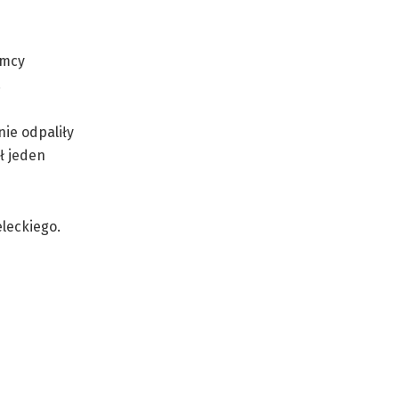
emcy
.
nie odpaliły
ł jeden
eleckiego.