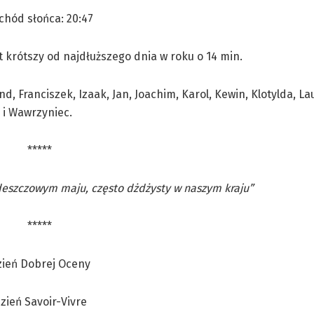
chód słońca: 20:47
st krótszy od najdłuższego dnia w roku o 14 min.
d, Franciszek, Izaak, Jan, Joachim, Karol, Kewin, Klotylda, La
 i Wawrzyniec.
*****
deszczowym maju, często dżdżysty w naszym kraju”
*****
zień Dobrej Oceny
zień Savoir-Vivre