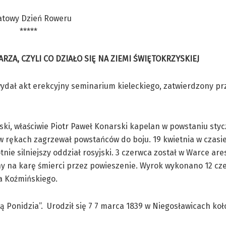
atowy Dzień Roweru
*****
RZA, CZYLI CO DZIAŁO SIĘ NA ZIEMI ŚWIĘTOKRZYSKIEJ
ydał akt erekcyjny seminarium kieleckiego, zatwierdzony pr
, właściwie Piotr Paweł Konarski kapelan w powstaniu sty
w rękach zagrzewał powstańców do boju. 19 kwietnia w czasi
tnie silniejszy oddział rosyjski. 3 czerwca został w Warce ar
y na karę śmierci przez powieszenie. Wyrok wykonano 12 cz
a Koźmińskiego.
 Ponidzia”. Urodził się 7 7 marca 1839 w Niegosławicach koł