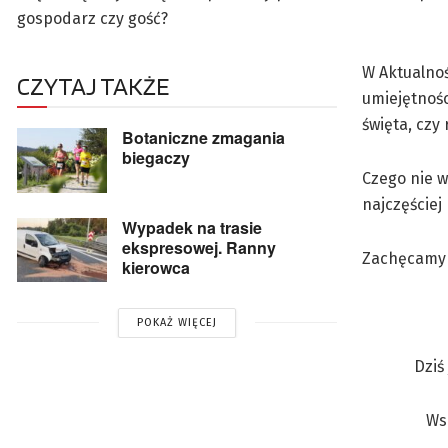
gospodarz czy gość?
W Aktualnoś
CZYTAJ TAKŻE
umiejętnośc
święta, czy
Botaniczne zmagania
biegaczy
Czego nie w
najczęściej
Wypadek na trasie
ekspresowej. Ranny
Zachęcamy d
kierowca
POKAŻ WIĘCEJ
Dziś
Ws