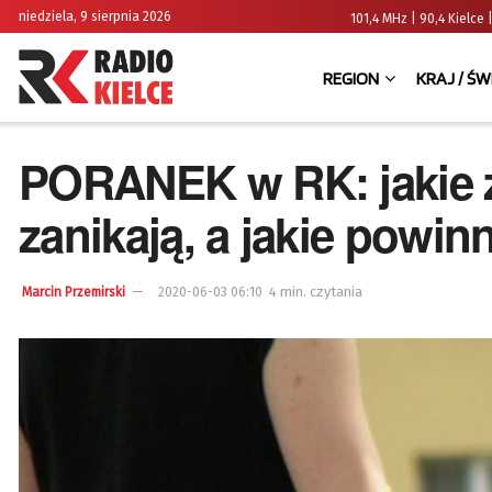
niedziela, 9 sierpnia 2026
101,4 MHz | 90,4 Kielc
REGION
KRAJ / ŚW
PORANEK w RK: jakie 
zanikają, a jakie powi
4 min. czytania
Marcin Przemirski
2020-06-03 06:10