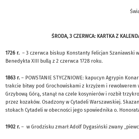
Świ
ŚRODA, 3 CZERWCA: KARTKA Z KALENDA
1726 r.
– 3 czerwca biskup Konstanty Felicjan Szaniawski w
Benedykta XIII bullą z 2 czerwca 1728 roku.
1863 r.
– POWSTANIE STYCZNIOWE: kapucyn Agrypin Konarski
trakcie bitwy pod Grochowiskami z krzyżem i rewolwerem 
Grzybową Górą, stanął na czele kosynierów i rozbił trzykro
przez kozaków. Osadzony w Cytadeli Warszawskiej. Skazan
stokach Cytadeli w obecności jego spowiednika o. Honorat
1902 r.
– w Grodzisku zmarł Adolf Dygasiński zwany „piewcą