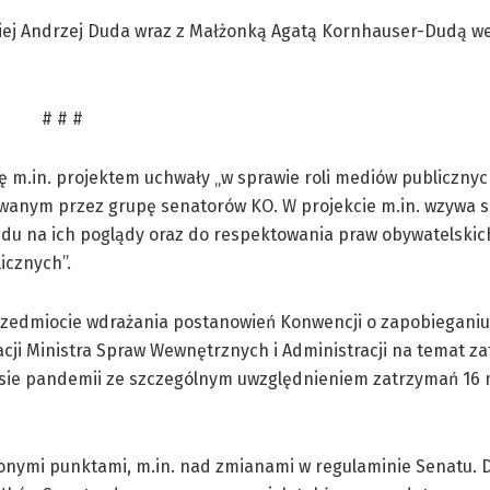
iej Andrzej Duda wraz z Małżonką Agatą Kornhauser-Dudą w
# # #
ię m.in. projektem uchwały „w sprawie roli mediów publiczny
wanym przez grupę senatorów KO. W projekcie m.in. wzywa si
u na ich poglądy oraz do respektowania praw obywatelskich
icznych”.
rzedmiocie wdrażania postanowień Konwencji o zapobieganiu 
ji Ministra Spraw Wewnętrznych i Administracji na temat z
sie pandemii ze szczególnym uwzględnieniem zatrzymań 16 m
nymi punktami, m.in. nad zmianami w regulaminie Senatu. 