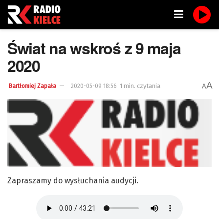
Świat na wskroś z 9 maja
2020
A
1 min. czytania
A
Bartłomiej Zapała
2020-05-09 18:56
Zapraszamy do wysłuchania audycji.