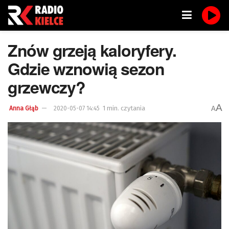
Znów grzeją kaloryfery.
Gdzie wznowią sezon
grzewczy?
A
1 min. czytania
A
Anna Głąb
2020-05-07 14:45