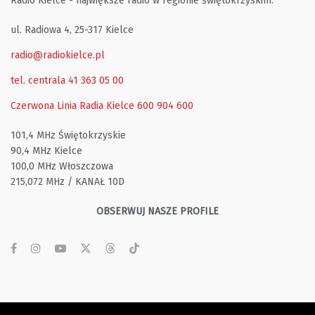
Radio Kielce - największe radio w regionie świętokrzyskim.
ul. Radiowa 4, 25-317 Kielce
radio@radiokielce.pl
tel. centrala 41 363 05 00
Czerwona Linia Radia Kielce
600 904 600
101,4 MHz Świętokrzyskie
90,4 MHz Kielce
100,0 MHz Włoszczowa
215,072 MHz / KANAŁ 10D
OBSERWUJ NASZE PROFILE