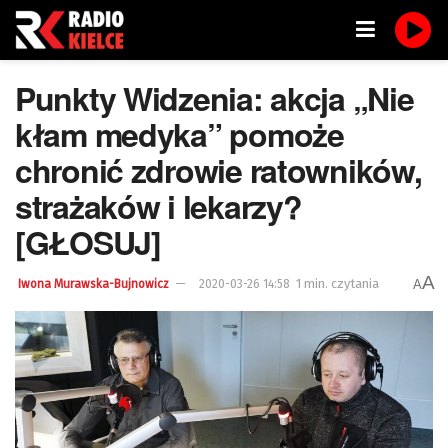
Punkty Widzenia: akcja „Nie
kłam medyka” pomoże
chronić zdrowie ratowników,
strażaków i lekarzy?
[GŁOSUJ]
A
1 min. czytania
A
Iwona Murawska-Bujnowicz
2020-03-26 14:58