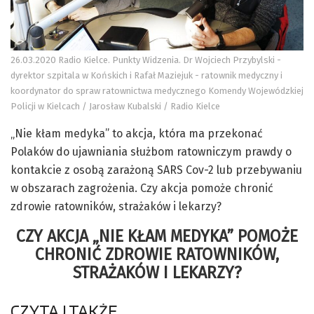
26.03.2020 Radio Kielce. Punkty Widzenia. Dr Wojciech Przybylski -
dyrektor szpitala w Końskich i Rafał Maziejuk - ratownik medyczny i
koordynator do spraw ratownictwa medycznego Komendy Wojewódzkiej
Policji w Kielcach / Jarosław Kubalski / Radio Kielce
„Nie kłam medyka” to akcja, która ma przekonać
Polaków do ujawniania służbom ratowniczym prawdy o
kontakcie z osobą zarażoną SARS Cov-2 lub przebywaniu
w obszarach zagrożenia. Czy akcja pomoże chronić
zdrowie ratowników, strażaków i lekarzy?
CZY AKCJA „NIE KŁAM MEDYKA” POMOŻE
CHRONIĆ ZDROWIE RATOWNIKÓW,
STRAŻAKÓW I LEKARZY?
CZYTAJ TAKŻE