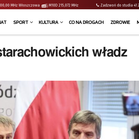
 | 100,00 MHz Włoszczowa
M10D 215,072 MHz
Zadzwoń do studia 
IAT
SPORT
KULTURA
CO NA DROGACH
ZDROWIE
tarachowickich władz