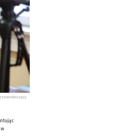
 przewodniczący
ntując
 w