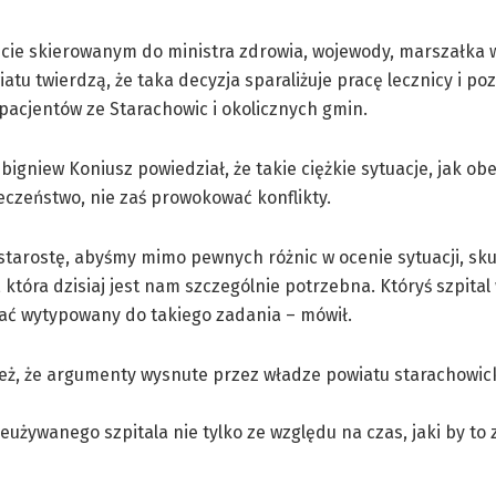
ie skierowanym do ministra zdrowia, wojewody, marszałka 
atu twierdzą, że taka decyzja sparaliżuje pracę lecznicy i po
acjentów ze Starachowic i okolicznych gmin.
igniew Koniusz powiedział, że takie ciężkie sytuacje, jak o
eczeństwo, nie zaś prowokować konflikty.
starostę, abyśmy mimo pewnych różnic w ocenie sytuacji, skup
 która dzisiaj jest nam szczególnie potrzebna. Któryś szpital
ać wytypowany do takiego zadania – mówił.
eż, że argumenty wysnute przez władze powiatu starachowic
eużywanego szpitala nie tylko ze względu na czas, jaki by to z