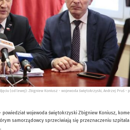
jęciu (od lewej): Zbigniew Koniusz - wojewoda świętokrzyski, Andrzej Pruś -
 powiedział wojewoda świętokrzyski Zbigniew Koniusz, kome
órym samorządowcy sprzeciwiają się przeznaczeniu szpitala
.