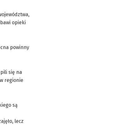
województwa,
zbawi opieki
becna powinny
ili się na
 w regionie
kiego są
ajęło, lecz