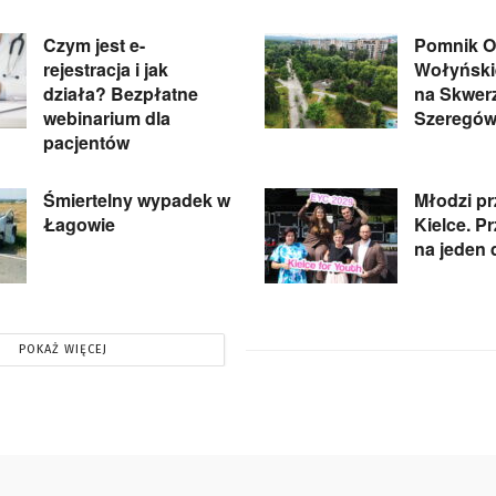
Czym jest e-
Pomnik Of
rejestracja i jak
Wołyńskie
działa? Bezpłatne
na Skwer
webinarium dla
Szeregów
pacjentów
Śmiertelny wypadek w
Młodzi pr
Łagowie
Kielce. P
na jeden 
POKAŻ WIĘCEJ