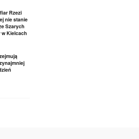
iar Rzezi
j nie stanie
ze Szarych
 w Kielcach
zejmują
rzynajmniej
dzień