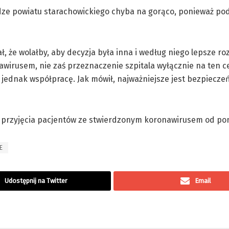
dze powiatu starachowickiego chyba na gorąco, ponieważ po
, że wolałby, aby decyzja była inna i według niego lepsze ro
awirusem, nie zaś przeznaczenie szpitala wyłącznie na ten ce
 jednak współpracę. Jak mówił, najważniejsze jest bezpiecze
 przyjęcia pacjentów ze stwierdzonym koronawirusem od pon
E
Udostępnij na Twitter
Email