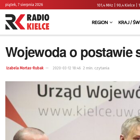
piątek, 7 sierpnia 2026
101,4 MHz | 90,4 Kielce
REGION
KRAJ / ŚW
Wojewoda o postawie s
2 min. czytania
Izabela Mortas-Rubak
2020-03-12 18:46