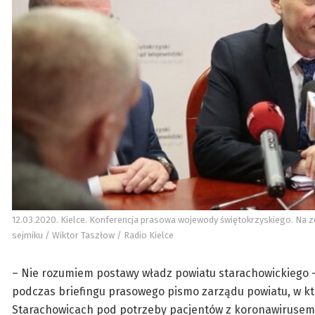
12.03.2020. Kielce. Konferencja prasowa wojewody świętokrzyskiego. Na zd
sejmiku / Wiktor Taszłow / Radio Kielce
– Nie rozumiem postawy władz powiatu starachowickiego –
podczas briefingu prasowego pismo zarządu powiatu, w kt
Starachowicach pod potrzeby pacjentów z koronawirusem