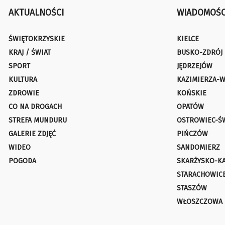
AKTUALNOŚCI
WIADOMOŚC
ŚWIĘTOKRZYSKIE
KIELCE
KRAJ / ŚWIAT
BUSKO-ZDRÓJ
SPORT
JĘDRZEJÓW
KULTURA
KAZIMIERZA-W
ZDROWIE
KOŃSKIE
CO NA DROGACH
OPATÓW
STREFA MUNDURU
OSTROWIEC-Ś
GALERIE ZDJĘĆ
PIŃCZÓW
WIDEO
SANDOMIERZ
POGODA
SKARŻYSKO-K
STARACHOWIC
STASZÓW
WŁOSZCZOWA