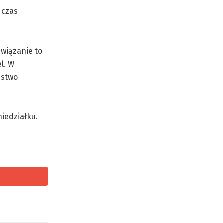
dczas
związanie to
l. W
ństwo
iedziałku.