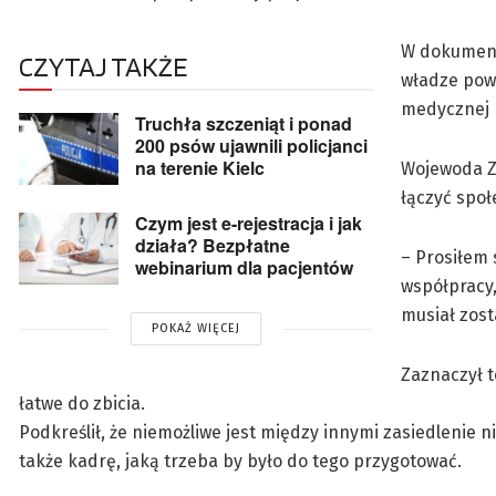
W dokumenc
CZYTAJ TAKŻE
władze powi
medycznej p
Truchła szczeniąt i ponad
200 psów ujawnili policjanci
na terenie Kielc
Wojewoda Zb
łączyć społ
Czym jest e-rejestracja i jak
działa? Bezpłatne
– Prosiłem 
webinarium dla pacjentów
współpracy,
musiał zost
POKAŻ WIĘCEJ
Zaznaczył t
łatwe do zbicia.
Podkreślił, że niemożliwe jest między innymi zasiedlenie ni
także kadrę, jaką trzeba by było do tego przygotować.