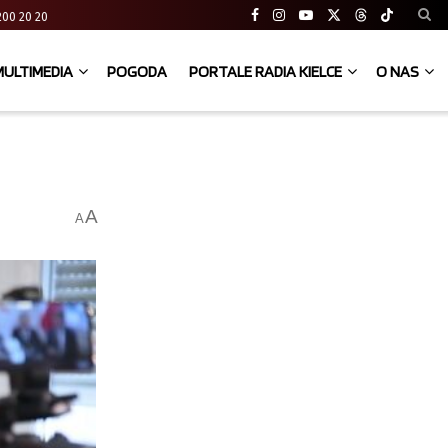
41 200 20 20
MULTIMEDIA
POGODA
PORTALE RADIA KIELCE
O NAS
A
A