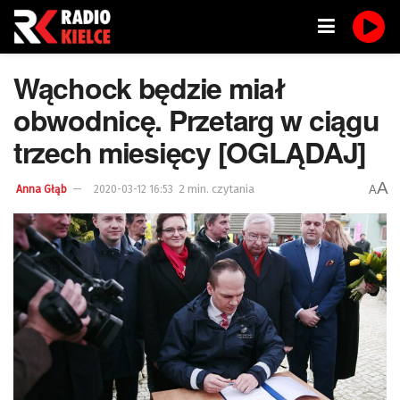
Wąchock będzie miał
obwodnicę. Przetarg w ciągu
trzech miesięcy [OGLĄDAJ]
A
2 min. czytania
A
Anna Głąb
2020-03-12 16:53