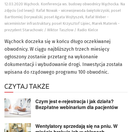
12.03.2020 Wąchock. Konferencja ws. budowy obwodnicy Wąchocka. Na
zdjęciu (od lewej): Rafał Nowak - wicewojewoda świętokrzyski, poseł
Bartłomiej Dorywalski, poseł Agata Wojtyszek, Rafał Weber -
wiceminister infrastruktury, poseł Krzysztof Lipiec, Marek Materek -
prezydent Starachowic / Wiktor Taszłow / Radio Kielce
Wąchock doczeka się w końcu długo oczekiwanej
obwodnicy. W ciągu najbliższych trzech miesięcy
ogłoszony zostanie przetarg na wykonanie
dokumentacji i wybudowanie drogi. Inwestycja została
wpisana do rządowego programu 100 obwodnic.
CZYTAJ TAKŻE
Czym jest e-rejestracja i jak działa?
Bezpłatne webinarium dla pacjentów
Wentylatory sprzedają się na pniu. W
mieście brakuje ich w sklepach