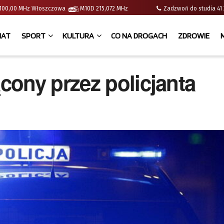
 | 100,00 MHz Włoszczowa
M10D 215,072 MHz
Zadzwoń do studia 
IAT
SPORT
KULTURA
CO NA DROGACH
ZDROWIE
ony przez policjanta