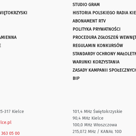
STUDIO GRAM
WIĘTOKRZYSKI
HISTORIA POLSKIEGO RADIA KIE
ABONAMENT RTV
POLITYKA PRYWATNOŚCI
AMIENNA
PROCEDURA ZGŁOSZEŃ WEWNĘ
E
REGULAMIN KONKURSÓW
STANDARDY OCHRONY MAŁOLET
WARUNKI KORZYSTANIA
ZASADY KAMPANII SPOŁECZNYC
BIP
25-317 Kielce
101,4 MHz Świętokrzyskie
90,4 MHz Kielce
lce.pl
100,0 MHz Włoszczowa
215,072 MHz / KANAŁ 10D
1 363 05 00