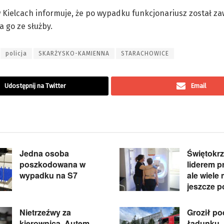
 Kielcach informuje, że po wypadku funkcjonariusz został z
 go ze służby.
policja
SKARŻYSKO-KAMIENNA
STARACHOWICE
Udostępnij na Twitter
Email
Jedna osoba
Świętokrz
poszkodowana w
liderem pr
wypadku na S7
ale wiele
jeszcze p
Nietrzeźwy za
Groził p
kierownicą. Autem
ładunku