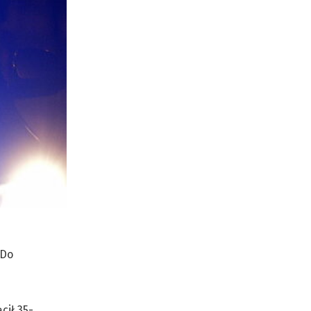
 Do
cił 35-