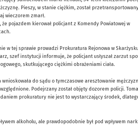
żczyznę. Pieszy, w stanie ciężkim, został przetransportowany
aj wieczorem zmarł.
, że pojazdem kierował policjant z Komendy Powiatowej w
cach.
ie w tej sprawie prowadzi Prokuratura Rejonowa w Skarżysk
rz, szef instytucji informuje, że policjant usłyszał zarzut s
ogowego, skutkującego ciężkimi obrażeniami ciała.
a wnioskowała do sądu o tymczasowe aresztowanie mężczyzny
uwzględnione. Podejrzany został objęty dozorem policji. Tom
zdaniem prokuratury nie jest to wystarczający środek, dlateg
wpływem alkoholu, ale prawdopodobnie był pod wpływem nark