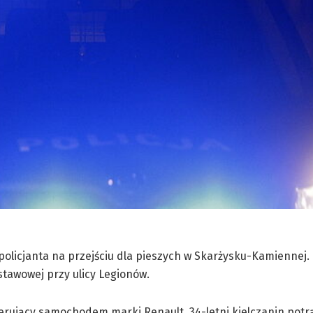
 policjanta na przejściu dla pieszych w Skarżysku-Kamiennej.
stawowej przy ulicy Legionów.
rujący samochodem marki Renault, 34-letni kielczanin potrą