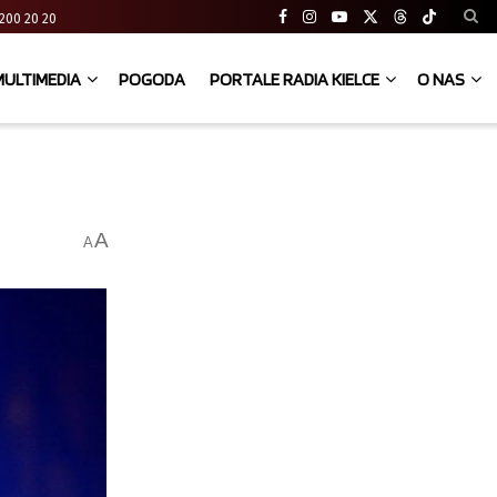
41 200 20 20
MULTIMEDIA
POGODA
PORTALE RADIA KIELCE
O NAS
A
A