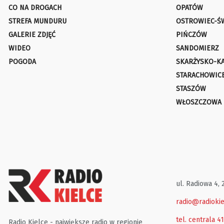
CO NA DROGACH
OPATÓW
STREFA MUNDURU
OSTROWIEC-Ś
GALERIE ZDJĘĆ
PIŃCZÓW
WIDEO
SANDOMIERZ
POGODA
SKARŻYSKO-K
STARACHOWIC
STASZÓW
WŁOSZCZOWA
ul. Radiowa 4, 
radio@radiokie
tel. centrala 4
Radio Kielce - największe radio w regionie