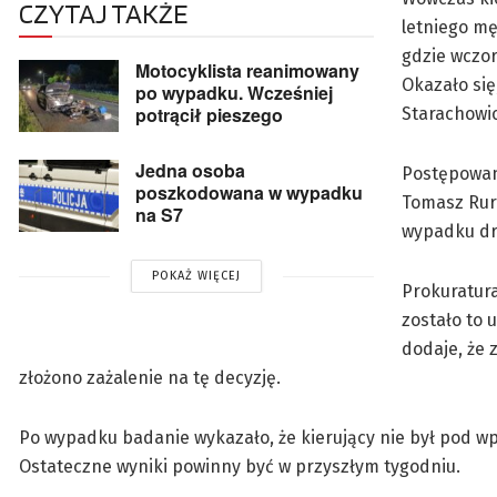
CZYTAJ TAKŻE
letniego mę
gdzie wczor
Motocyklista reanimowany
Okazało się
po wypadku. Wcześniej
potrącił pieszego
Starachowi
Jedna osoba
Postępowan
poszkodowana w wypadku
Tomasz Rura
na S7
wypadku dr
POKAŻ WIĘCEJ
Prokuratur
zostało to 
dodaje, że 
złożono zażalenie na tę decyzję.
Po wypadku badanie wykazało, że kierujący nie był pod 
Ostateczne wyniki powinny być w przyszłym tygodniu.