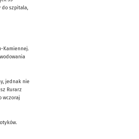
 do szpitala,
u-Kamiennej.
powodowania
, jednak nie
asz Rurarz
o wczoraj
otyków.