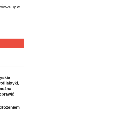
awieszony w
yskie
ofilaktyki,
 można
oprawić
odłożeniem