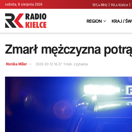
sobota, 8 sierpnia 2026
101,4 MHz | 90,4 Kielce
REGION
KRAJ / ŚW
Zmarł mężczyzna potrąc
1 min. czytania
Monika Miller
2020-03-12 16:37