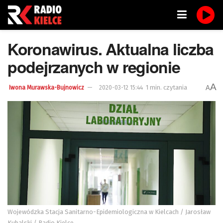
Koronawirus. Aktualna liczba
podejrzanych w regionie
A
1 min. czytania
A
Iwona Murawska-Bujnowicz
2020-03-12 15:44
Wojewódzka Stacja Sanitarno-Epidemiologiczna w Kielcach / Jarosław
Kubalski / Radio Kielce