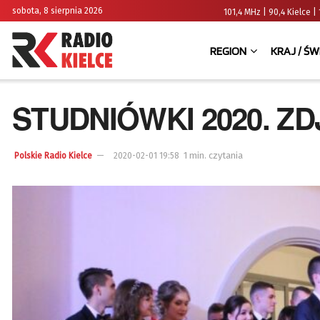
sobota, 8 sierpnia 2026
101,4 MHz | 90,4 Kielce
REGION
KRAJ / ŚW
STUDNIÓWKI 2020. ZDJ
1 min. czytania
Polskie Radio Kielce
2020-02-01 19:58