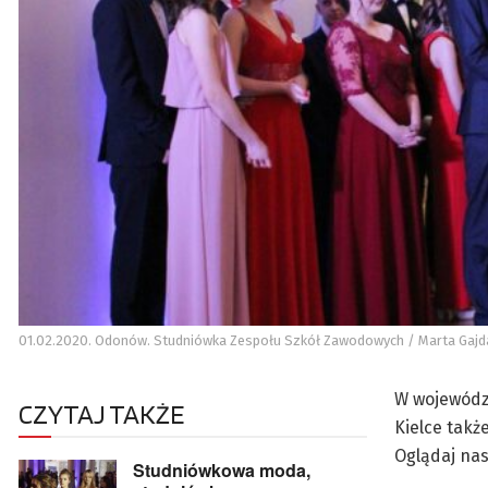
01.02.2020. Odonów. Studniówka Zespołu Szkół Zawodowych / Marta Gajda
W województ
CZYTAJ TAKŻE
Kielce takż
Oglądaj nas
Studniówkowa moda,