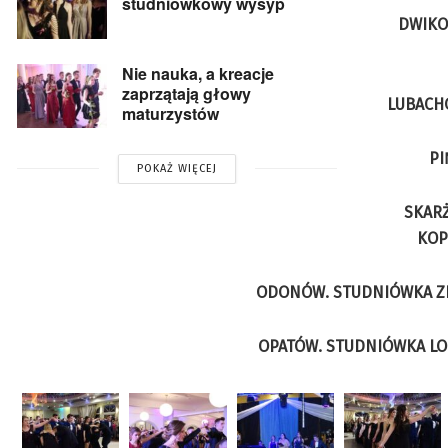
studniówkowy wysyp
DWIKO
Nie nauka, a kreacje
zaprzątają głowy
LUBACHO
maturzystów
PI
POKAŻ WIĘCEJ
SKARŻ
KOP
ODONÓW. STUDNIÓWKA ZE
OPATÓW. STUDNIÓWKA LO 