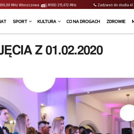
 | 100,00 MHz Włoszczowa
M10D 215,072 MHz
Zadzwoń do studia 
IAT
SPORT
KULTURA
CO NA DROGACH
ZDROWIE
ĘCIA Z 01.02.2020