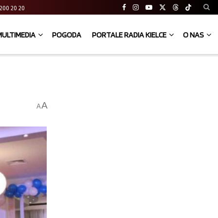
41 200 20 20
MULTIMEDIA
POGODA
PORTALE RADIA KIELCE
O NAS
A
A