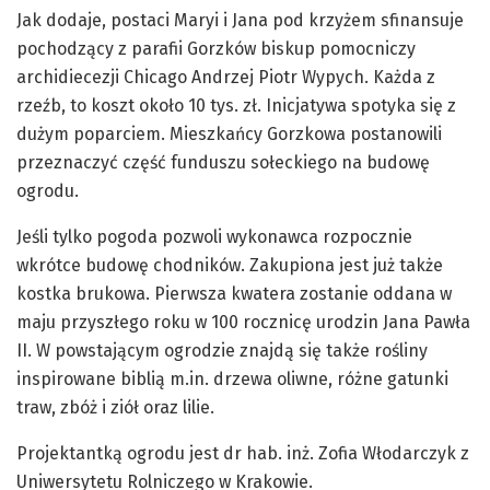
Jak dodaje, postaci Maryi i Jana pod krzyżem sfinansuje
pochodzący z parafii Gorzków biskup pomocniczy
archidiecezji Chicago Andrzej Piotr Wypych. Każda z
rzeźb, to koszt około 10 tys. zł. Inicjatywa spotyka się z
dużym poparciem. Mieszkańcy Gorzkowa postanowili
przeznaczyć część funduszu sołeckiego na budowę
ogrodu.
Jeśli tylko pogoda pozwoli wykonawca rozpocznie
wkrótce budowę chodników. Zakupiona jest już także
kostka brukowa. Pierwsza kwatera zostanie oddana w
maju przyszłego roku w 100 rocznicę urodzin Jana Pawła
II. W powstającym ogrodzie znajdą się także rośliny
inspirowane biblią m.in. drzewa oliwne, różne gatunki
traw, zbóż i ziół oraz lilie.
Projektantką ogrodu jest dr hab. inż. Zofia Włodarczyk z
Uniwersytetu Rolniczego w Krakowie.