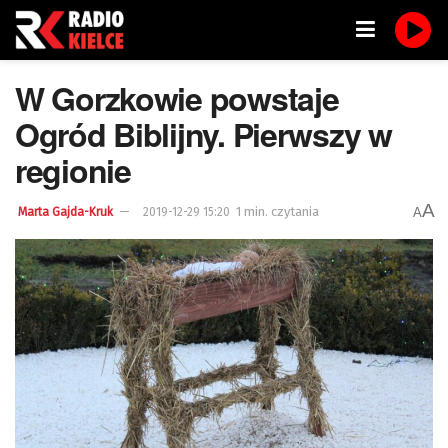
W Gorzkowie powstaje
Ogród Biblijny. Pierwszy w
regionie
A
1 min. czytania
A
Marta Gajda-Kruk
2019-12-29 15:20