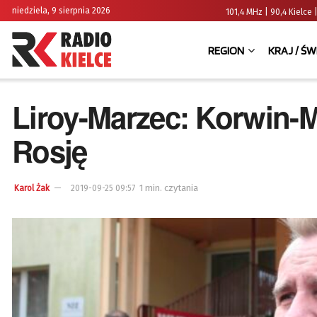
niedziela, 9 sierpnia 2026
101,4 MHz | 90,4 Kielc
REGION
KRAJ / ŚW
Liroy-Marzec: Korwin-M
Rosję
1 min. czytania
Karol Żak
2019-09-25 09:57