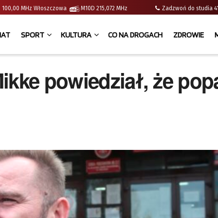
e | 100,00 MHz Włoszczowa
M10D 215,072 MHz
Zadzwoń do studia
IAT
SPORT
KULTURA
CO NA DROGACH
ZDROWIE
ikke powiedział, że pop