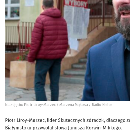
Na zdjęciu: Piotr Liroy-Marzec / Marzena Mąkosa / Radio Kielce
Piotr Liroy-Marzec, lider Skutecznych zdradził, dlaczego
Białymstoku przywołał słowa Janusza Korwin-Mikkego.