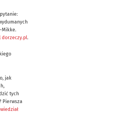
pytanie:
ch wydumanych
n-Mikke.
l dorzeczy.pl
.
kiego
, jak
h,
dzić tych
? Pierwsza
wiedział