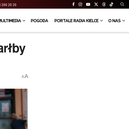
 41 200 20 20
MULTIMEDIA
POGODA
PORTALE RADIA KIELCE
O NAS
arłby
A
A