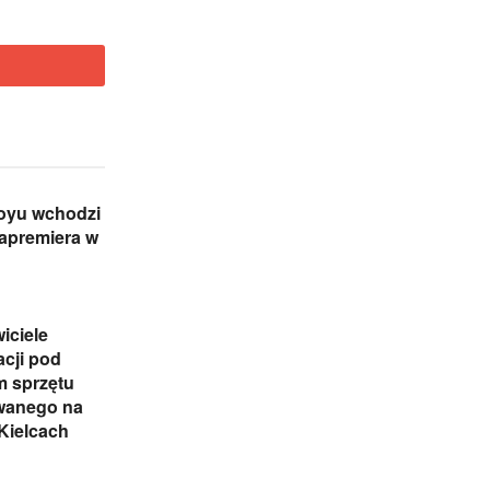
royu wchodzi
rapremiera w
iciele
cji pod
m sprzętu
wanego na
ielcach