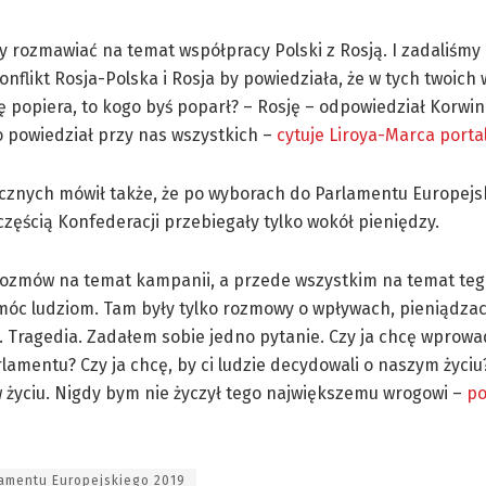
y rozmawiać na temat współpracy Polski z Rosją. I zadaliśmy 
onflikt Rosja-Polska i Rosja by powiedziała, że w tych twoi
ę popiera, to kogo byś poparł? – Rosję – odpowiedział Korwi
o powiedział przy nas wszystkich –
cytuje Liroya-Marca porta
ecznych mówił także, że po wyborach do Parlamentu Europejs
zęścią Konfederacji przebiegały tylko wokół pieniędzy.
rozmów na temat kampanii, a przede wszystkim na temat tego
óc ludziom. Tam były tylko rozmowy o wpływach, pieniądzac
 Tragedia. Zadałem sobie jedno pytanie. Czy ja chcę wprowa
rlamentu? Czy ja chcę, by ci ludzie decydowali o naszym życiu
w życiu. Nigdy bym nie życzył tego największemu wrogowi –
po
amentu Europejskiego 2019