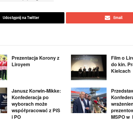
Udostępnij na Twitter
Email
Prezentacja Korony z
Film o Li
Liroyem
do kin. P
Kielcach
Janusz Korwin-Mikke:
Przedstaw
Konfederacja po
Konfedera
wyborach może
wrażenie
współpracować z PiS
prezento
i PO
MSPO w K