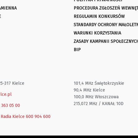
AMIENNA
PROCEDURA ZGŁOSZEŃ WEWNĘ
E
REGULAMIN KONKURSÓW
STANDARDY OCHRONY MAŁOLET
WARUNKI KORZYSTANIA
ZASADY KAMPANII SPOŁECZNYC
BIP
25-317 Kielce
101,4 MHz Świętokrzyskie
90,4 MHz Kielce
lce.pl
100,0 MHz Włoszczowa
215,072 MHz / KANAŁ 10D
1 363 05 00
 Radia Kielce
600 904 600