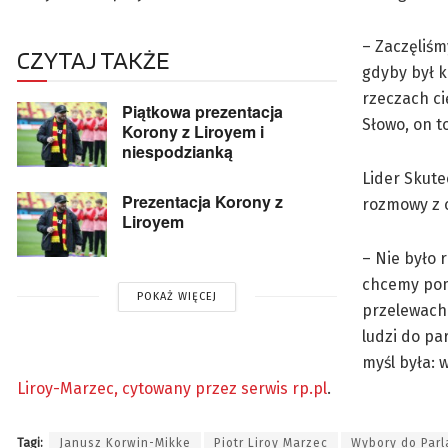
– Zaczęliśm
CZYTAJ TAKŻE
gdyby był k
rzeczach ci
Piątkowa prezentacja
Słowo, on t
Korony z Liroyem i
niespodzianką
Lider Skut
Prezentacja Korony z
rozmowy z c
Liroyem
– Nie było 
chcemy pom
POKAŻ WIĘCEJ
przelewach.
ludzi do pa
myśl była: 
Liroy-Marzec, cytowany przez serwis rp.pl
.
Tagi:
Janusz Korwin-Mikke
Piotr Liroy Marzec
Wybory do Parl