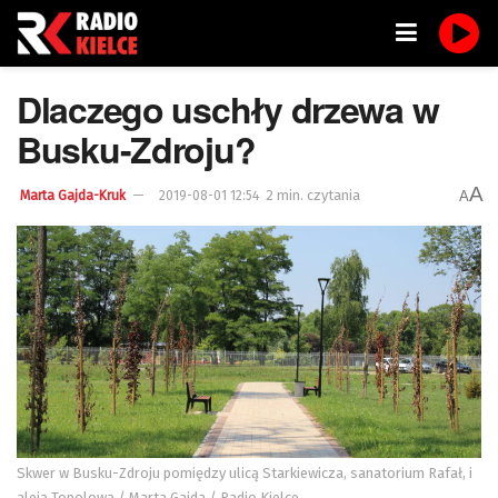
Dlaczego uschły drzewa w
Busku-Zdroju?
A
2 min. czytania
A
Marta Gajda-Kruk
2019-08-01 12:54
Skwer w Busku-Zdroju pomiędzy ulicą Starkiewicza, sanatorium Rafał, i
aleją Topolową / Marta Gajda / Radio Kielce