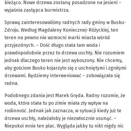
bieżąco. Nowe drzewa zostaną posadzone na jesieni –
wyjaśnia zastępca burmistrza.
Sprawą zainteresowaliśmy radnych rady gminy w Busku-
Zdroju. Według Magdaleny Koniecznej-Różyckiej, ten
teren na pewno nie wzmocni marki miasta wśród
przyjezdnych. – Dość długo stała tam woda i
prawdopodobnie przez to drzewa uschły. Nie rozumiem
jednak dlaczego teren nie jest wykoszony. Nie chcemy,
aby gościom Busko kojarzyło się z uschniętymi i zgniłymi
drzewami. Będziemy interweniować – zobowiązała się
radna.
Podobnego zdania jest Marek Gręda. Radny rozumie, że
woda, która stała tu po zimie miała zły wpływ na
roślinność. Jednak jak zaznacza, w sytuacji kiedy już te
drzewa uschły, należałoby je niezwłocznie usunąć. –
Niepokoi mnie ten plac. Wygląda jakby tu nikt nigdy nic