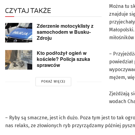
Można tu sk
CZYTAJ TAKŻE
znajduje si
przyjechały
Zderzenie motocyklisty z
Małopolski.
samochodem w Busku-
Zdroju
miłośników 
Kto podłożył ogień w
– Przyjeżdż
kościele? Policja szuka
powiedział 
sprawców
wypoczywać,
mężem, więc
POKAŻ WIĘCEJ
Zjeżdżają s
wodach Chań
– Ryby są smaczne, jest ich dużo. Poza tym jest to tak og
nas relaks, ze złowionych ryb przyrządzamy później pysz