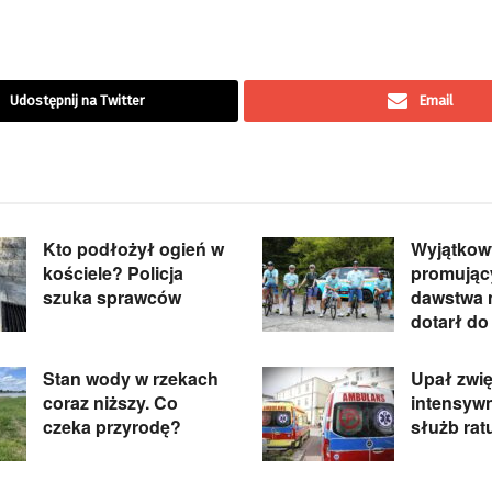
Udostępnij na Twitter
Email
Kto podłożył ogień w
Wyjątkowy
kościele? Policja
promując
szuka sprawców
dawstwa 
dotarł do
Stan wody w rzekach
Upał zwi
coraz niższy. Co
intensyw
czeka przyrodę?
służb ra