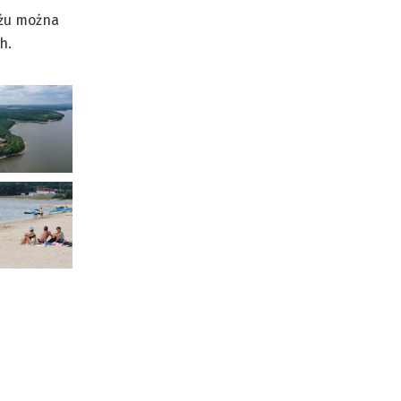
iżu można
h.