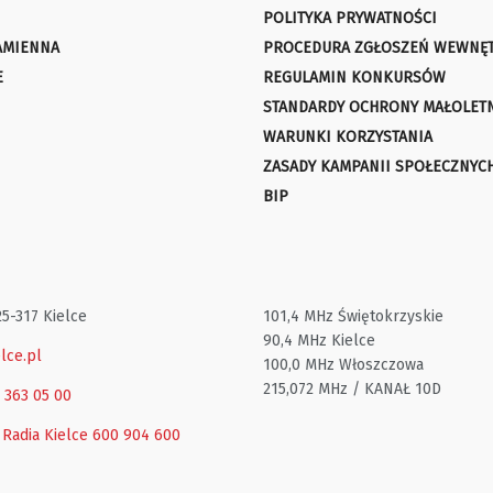
POLITYKA PRYWATNOŚCI
AMIENNA
PROCEDURA ZGŁOSZEŃ WEWNĘ
E
REGULAMIN KONKURSÓW
STANDARDY OCHRONY MAŁOLET
WARUNKI KORZYSTANIA
ZASADY KAMPANII SPOŁECZNYC
BIP
25-317 Kielce
101,4 MHz Świętokrzyskie
90,4 MHz Kielce
lce.pl
100,0 MHz Włoszczowa
215,072 MHz / KANAŁ 10D
1 363 05 00
 Radia Kielce
600 904 600