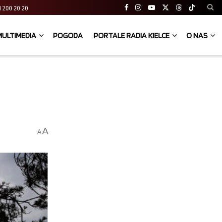
 41 200 20 20
MULTIMEDIA
POGODA
PORTALE RADIA KIELCE
O NAS
A
A