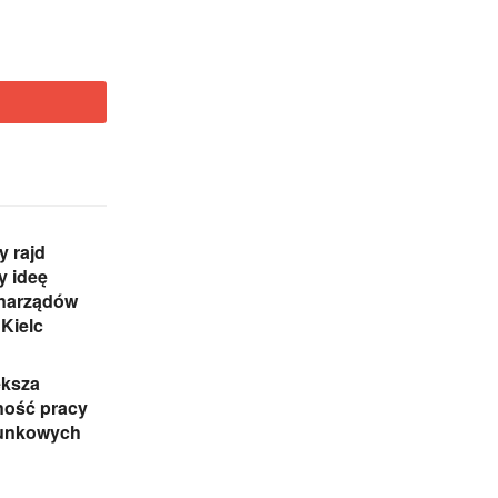
 rajd
y ideę
narządów
 Kielc
ększa
ność pracy
tunkowych