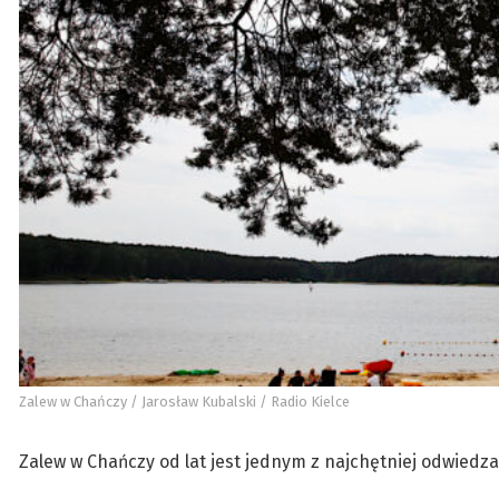
Zalew w Chańczy / Jarosław Kubalski / Radio Kielce
Zalew w Chańczy od lat jest jednym z najchętniej odwied