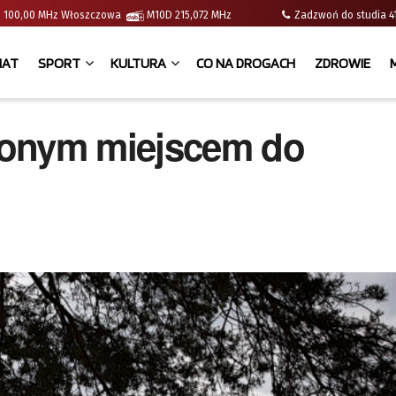
e | 100,00 MHz Włoszczowa
M10D 215,072 MHz
Zadzwoń do studia
IAT
SPORT
KULTURA
CO NA DROGACH
ZDROWIE
ionym miejscem do