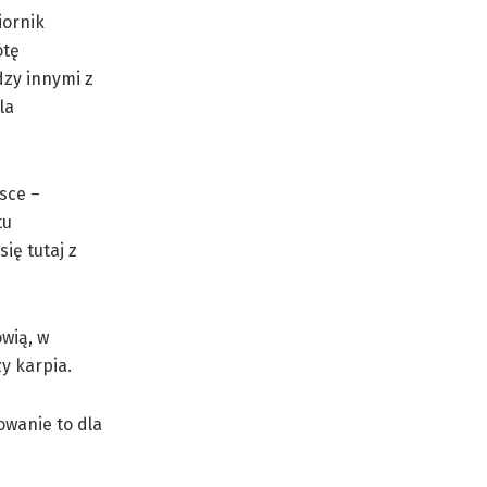
iornik
otę
dzy innymi z
la
jsce –
tu
ię tutaj z
ówią, w
y karpia.
owanie to dla