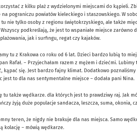
orzystać z kilku plaż z wydzielonymi miejscami do kąpieli. Zb
ę na pograniczu powiatów kieleckiego i staszowskiego. W sob
 tu nie tylko osoby z regionu świętokrzyskiego, ale także mię
 Wszyscy podkreślają, że jest to wspaniałe miejsce zarówno d
plażowania, jak i surfingu, regat czy kajaków.
amy tu z Krakowa co roku od 6 lat. Dzieci bardzo lubią to mie
pan Rafał. – Przyjechałam razem z mężem i dziećmi. Lubimy 
 kąpać się. Jest bardzo fajny klimat. Dodatkowo poznaliśmy s
 jest to dla nas sentymentalne miejsce – dodała pani Nina.
ię tu także wędkarze. dla których jest to prawdziwy raj. Jak m
czy żyją duże populacje sandacza, leszcza, suma, okonia, cz
romny teren, że nigdy nie brakuje dla nas miejsca. Samo wędk
ną kolację – mówią wędkarze.