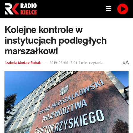
Kolejne kontrole w
instytucjach podległych
marszałkowi
A
1 min. czytania
A
Izabela Mortas-Rubak
2019-06-06 15:01