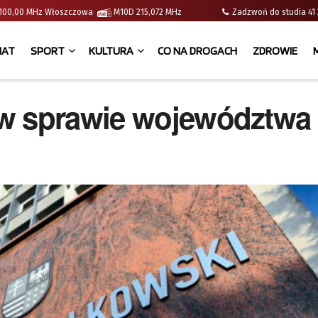
 | 100,00 MHz Włoszczowa
M10D 215,072 MHz
Zadzwoń do studia 
IAT
SPORT
KULTURA
CO NA DROGACH
ZDROWIE
 w sprawie województwa