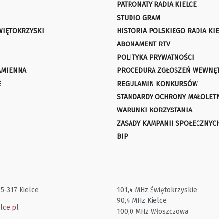
PATRONATY RADIA KIELCE
STUDIO GRAM
WIĘTOKRZYSKI
HISTORIA POLSKIEGO RADIA KIE
ABONAMENT RTV
POLITYKA PRYWATNOŚCI
AMIENNA
PROCEDURA ZGŁOSZEŃ WEWNĘ
E
REGULAMIN KONKURSÓW
STANDARDY OCHRONY MAŁOLET
WARUNKI KORZYSTANIA
ZASADY KAMPANII SPOŁECZNYC
BIP
25-317 Kielce
101,4 MHz Świętokrzyskie
90,4 MHz Kielce
lce.pl
100,0 MHz Włoszczowa