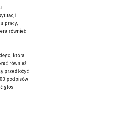
u
ytuacji
u pracy,
iera również
iego, która
erać również
ją przedłożyć
500 podpisów
ć głos