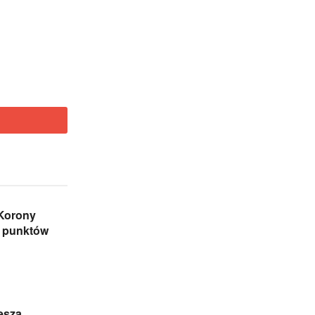
Korony
z punktów
iesza