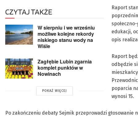
Raport sta
CZYTAJ TAKŻE
poprzednim.
społeczno-
W sierpniu i we wrześniu
edukacji, o
możliwe kolejne rekordy
niskiego stanu wody na
opis realiza
Wiśle
Raport będz
Zagłębie Lubin zgarnia
odbędzie si
komplet punktów w
mieszkańcy
Nowinach
Przewodnic
poparcia na
POKAŻ WIĘCEJ
wynosi 15.
Po zakończeniu debaty Sejmik przeprowadzi głosowanie n