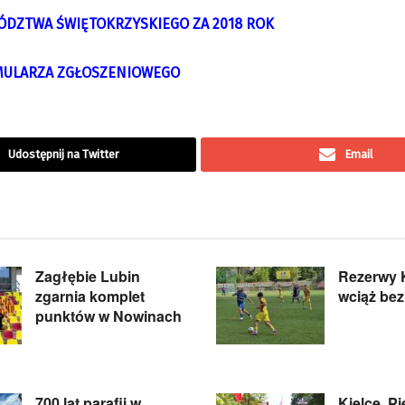
ÓDZTWA ŚWIĘTOKRZYSKIEGO ZA 2018 ROK
ULARZA ZGŁOSZENIOWEGO
Udostępnij na Twitter
Email
Zagłębie Lubin
Rezerwy 
zgarnia komplet
wciąż be
punktów w Nowinach
700 lat parafii w
Kielce. P