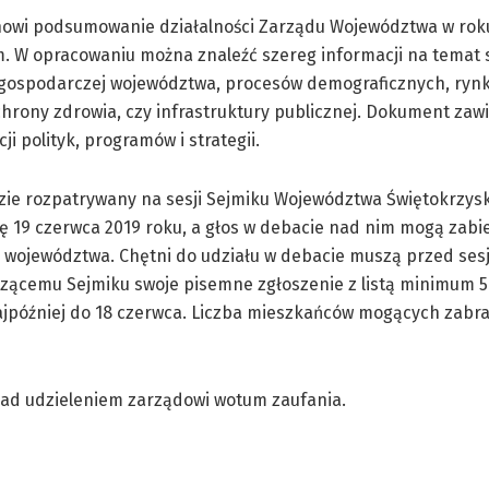
nowi podsumowanie działalności Zarządu Województwa w rok
 W opracowaniu można znaleźć szereg informacji na temat s
gospodarczej województwa, procesów demograficznych, rynk
chrony zdrowia, czy infrastruktury publicznej. Dokument zaw
cji polityk, programów i strategii.
ie rozpatrywany na sesji Sejmiku Województwa Świętokrzysk
ę 19 czerwca 2019 roku, a głos w debacie nad nim mogą zabi
 województwa. Chętni do udziału w debacie muszą przed ses
zącemu Sejmiku swoje pisemne zgłoszenie z listą minimum 
jpóźniej do 18 czerwca. Liczba mieszkańców mogących zabra
ad udzieleniem zarządowi wotum zaufania.