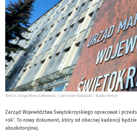
Kielce. Urząd Marszałkowski. / Jarosław Kubalski / Radio Kielce
Zarząd Województwa Świętokrzyskiego opracował i przedst
rok”. To nowy dokument, który od obecnej kadencji będzi
absolutoryjnej.