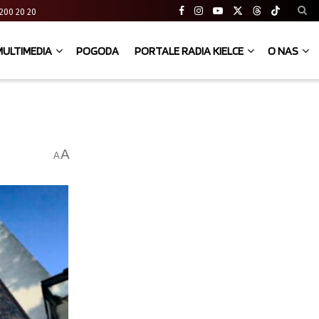
41 200 20 20
MULTIMEDIA
POGODA
PORTALE RADIA KIELCE
O NAS
A
A