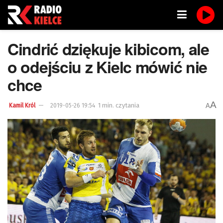
Cindrić dziękuje kibicom, ale
o odejściu z Kielc mówić nie
chce
A
1 min. czytania
A
Kamil Król
2019-05-26 19:54