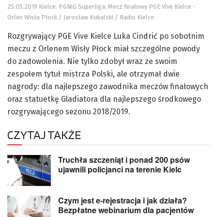
25.05.2019 Kielce. PGNiG Superliga. Mecz finałowy PGE Vive Kielce -
Orlen Wisła Płock / Jarosław Kubalski / Radio Kielce
Rozgrywający PGE Vive Kielce Luka Cindrić po sobotnim
meczu z Orlenem Wisły Płock miał szczególne powody
do zadowolenia. Nie tylko zdobył wraz ze swoim
zespołem tytuł mistrza Polski, ale otrzymał dwie
nagrody: dla najlepszego zawodnika meczów finałowych
oraz statuetkę Gladiatora dla najlepszego środkowego
rozgrywającego sezonu 2018/2019.
CZYTAJ TAKŻE
Truchła szczeniąt i ponad 200 psów
ujawnili policjanci na terenie Kielc
Czym jest e-rejestracja i jak działa?
Bezpłatne webinarium dla pacjentów