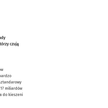
ady
tórzy czują
ów
 bardzo
 sztandarowy
 17 miliardów
a do kieszeni