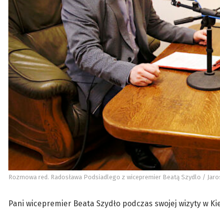
Rozmowa red. Radosława Podsiadlego z wicepremier Beatą Szydlo / Jaros
Pani wicepremier Beata Szydło podczas swojej wizyty w Kie