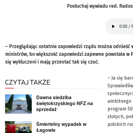
Posłuchaj wywiadu red. Rados
– Przeglądając ostatnie zapowiedzi rządu można odnieść 
ministrów, bo większość zapowiedzi zapewne powstała w Pa
się wykluczeni i mają przestać tak się czuć.
– Ja się ba
CZYTAJ TAKŻE
Sprawiedliw
społecznych
Dawna siedziba
ambitnego 
świętokrzyskiego NFZ na
sprzedaż
program 500
złotych, po
Śmiertelny wypadek w
polskich ro
Łagowie