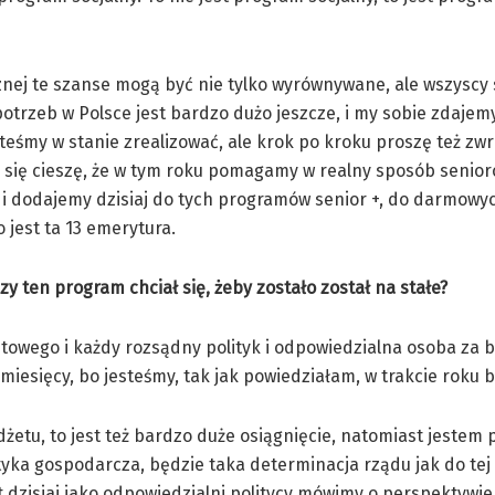
nej te szanse mogą być nie tylko wyrównywane, ale wszyscy s
otrzeb w Polsce jest bardzo dużo jeszcze, i my sobie zdajem
teśmy w stanie zrealizować, ale krok po kroku proszę też zw
 Ja się cieszę, że w tym roku pomagamy w realny sposób senior
a i dodajemy dzisiaj do tych programów senior +, do darmowy
jest ta 13 emerytura.
y ten program chciał się, żeby zostało został na stałe?
towego i każdy rozsądny polityk i odpowiedzialna osoba za 
iesięcy, bo jesteśmy, tak jak powiedziałam, w trakcie roku
tu, to jest też bardzo duże osiągnięcie, natomiast jestem
yka gospodarcza, będzie taka determinacja rządu jak do tej 
zisiaj jako odpowiedzialni politycy mówimy o perspektywie 