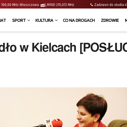
e | 100,00 MHz Włoszczowa
M10D 215,072 MHz
Zadzwoń do studia
IAT
SPORT
KULTURA
CO NA DROGACH
ZDROWIE
ydło w Kielcach [POSŁ