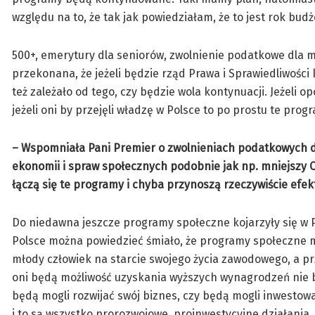
względu na to, że tak jak powiedziałam, że to jest rok bud
500+, emerytury dla seniorów, zwolnienie podatkowe dla mł
przekonana, że jeżeli będzie rząd Prawa i Sprawiedliwośc
też zależało od tego, czy będzie wola kontynuacji. Jeżeli o
jeżeli oni by przejęli władzę w Polsce to po prostu te pro
– Wspomniała Pani Premier o zwolnieniach podatkowych dla
ekonomii i spraw społecznych podobnie jak np. mniejszy C
łączą się te programy i chyba przynoszą rzeczywiście efek
Do niedawna jeszcze programy społeczne kojarzyły się w P
Polsce można powiedzieć śmiało, że programy społeczne m
młody człowiek na starcie swojego życia zawodowego, a prz
oni będą możliwość uzyskania wyższych wynagrodzeń nie będ
będą mogli rozwijać swój biznes, czy będą mogli inwestow
i to są wszystko prorozwojowe, proinwestycyjne działania,