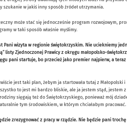
y szukanie w jakiś inny sposób źródeł utrzymania.
ołeczny może stać się jednocześnie program rozwojowym, pr
ogramy w taki sposób właśnie myślimy.
t Pani wizyta w regionie świętokrzyskim. Nie uciekniemy jed
” listy Zjednoczonej Prawicy z okręgu małopolsko-świętokrz
ęgu pani startuje, bo przecież jako premier najpierw, a tera
iście jest taki plan, żebym ja startowała tutaj z Małopolski i
stko to jest mi bardzo bliskie, ale ja jestem stąd, jestem z
 rodziny sięgają też do Świętokrzyskiego, ponieważ mój dzia
 naturalnie tym środowiskiem, w którym chciałabym pracować.
ędzie zrezygnować z pracy w rządzie. Nie będzie pani trochę