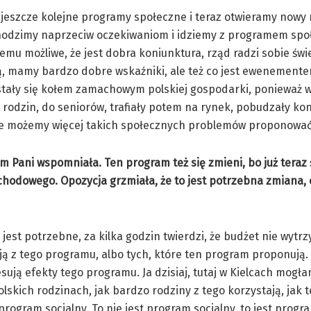
jeszcze kolejne programy społeczne i teraz otwieramy nowy r
odzimy naprzeciw oczekiwaniom i idziemy z programem spo
 temu możliwe, że jest dobra koniunktura, rząd radzi sobie świ
, mamy bardzo dobre wskaźniki, ale też co jest ewenement
stały się kołem zamachowym polskiej gospodarki, ponieważ w
 rodzin, do seniorów, trafiały potem na rynek, pobudzały ko
, że możemy więcej takich społecznych problemów proponować
m Pani wspomniała. Ten program też się zmieni, bo już teraz
odowego. Opozycja grzmiała, że to jest potrzebna zmiana, 
est potrzebne, za kilka godzin twierdzi, że budżet nie wytrzy
ją z tego programu, albo tych, które ten program proponują.
esują efekty tego programu. Ja dzisiaj, tutaj w Kielcach mogł
olskich rodzinach, jak bardzo rodziny z tego korzystają, jak
 program socjalny. To nie jest program socjalny, to jest progr