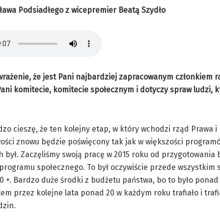
ława Podsiadłego z wicepremier Beatą Szydło
wrażenie, że jest Pani najbardziej zapracowanym członkiem r
ni komitecie, komitecie społecznym i dotyczy spraw ludzi, k
rdzo cieszę, że ten kolejny etap, w który wchodzi rząd Prawa i
ości znowu będzie poświęcony tak jak w większości program
 był. Zaczęliśmy swoją pracę w 2015 roku od przygotowania
programu społecznego. To był oczywiście przede wszystkim
 +. Bardzo duże środki z budżetu państwa, bo to było ponad
tem przez kolejne lata ponad 20 w każdym roku trafiało i trafi
dzin.