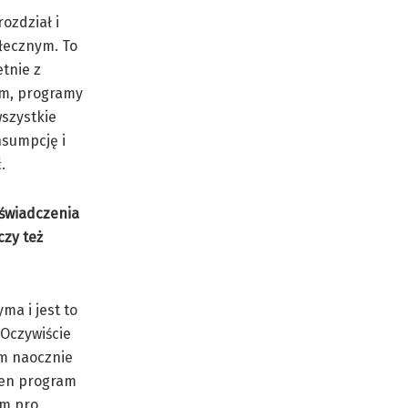
ozdział i
łecznym. To
etnie z
em, programy
szystkie
nsumpcję i
.
 świadczenia
czy też
ma i jest to
 Oczywiście
am naocznie
 ten program
am pro