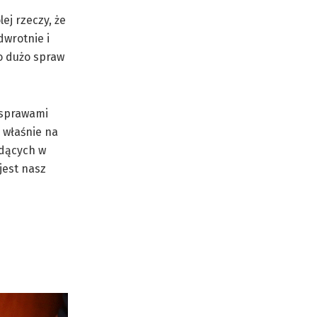
ej rzeczy, że
dwrotnie i
zo dużo spraw
i sprawami
 właśnie na
ędących w
jest nasz