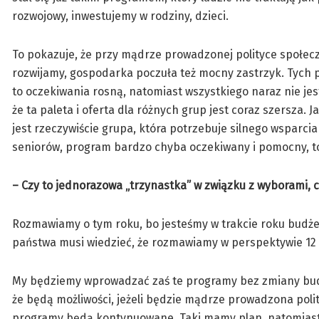
rozwojowy, inwestujemy w rodziny, dzieci.
To pokazuje, że przy mądrze prowadzonej polityce społecz
rozwijamy, gospodarka poczuła też mocny zastrzyk. Tych p
to oczekiwania rosną, natomiast wszystkiego naraz nie jes
że ta paleta i oferta dla różnych grup jest coraz szersza.
jest rzeczywiście grupa, która potrzebuje silnego wsparci
seniorów, program bardzo chyba oczekiwany i pomocny, to 
– Czy to jednorazowa „trzynastka” w związku z wyborami, cz
Rozmawiamy o tym roku, bo jesteśmy w trakcie roku budże
państwa musi wiedzieć, że rozmawiamy w perspektywie 12 m
My będziemy wprowadzać zaś te programy bez zmiany budże
że będą możliwości, jeżeli będzie mądrze prowadzona polit
programy będą kontynuowane. Taki mamy plan, natomiast d