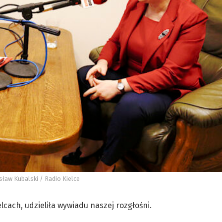
ław Kubalski / Radio Kielce
lcach, udzieliła wywiadu naszej rozgłośni.