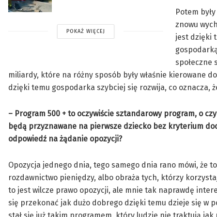
Potem były 
znowu wych
POKAŻ WIĘCEJ
jest dzięki
gospodarką
społeczne 
miliardy, które na różny sposób były właśnie kierowane do
dzięki temu gospodarka szybciej się rozwija, co oznacza
– Program 500 + to oczywiście sztandarowy program, o czy
będą przyznawane na pierwsze dziecko bez kryterium doch
odpowiedź na żądanie opozycji?
Opozycja jednego dnia, tego samego dnia rano mówi, że to j
rozdawnictwo pieniędzy, albo obraża tych, którzy korzysta
to jest wilcze prawo opozycji, ale mnie tak naprawdę inter
się przekonać jak dużo dobrego dzięki temu dzieje się w p
stał się już takim programem, który ludzie nie traktują jak