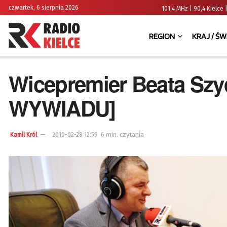
czwartek, 6 sierpnia 2026
101,4 MHz | 90,4 Kielc
REGION
KRAJ / ŚW
Wicepremier Beata Sz
WYWIADU]
6 min. czytania
Kamil Król
2019-02-28 12:59