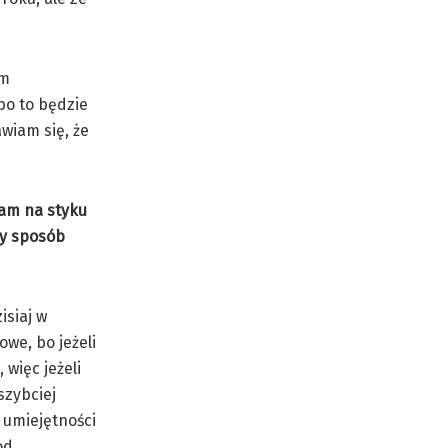
em
bo to będzie
awiam się, że
ram na styku
wy sposób
isiaj w
we, bo jeżeli
więc jeżeli
szybciej
 umiejętności
od