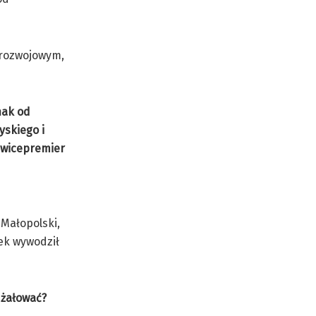
orozwojowym,
nak od
yskiego i
z wicepremier
 Małopolski,
dek wywodził
 żałować?