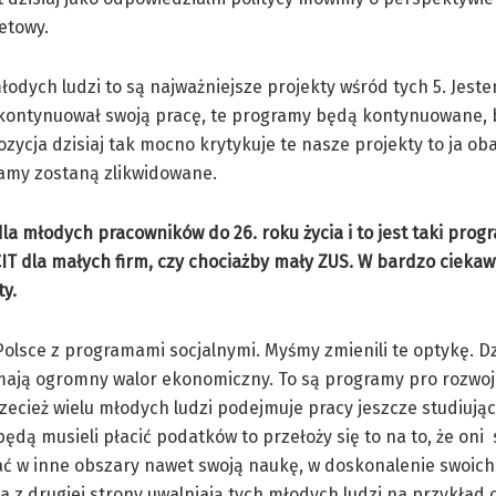
żetowy.
odych ludzi to są najważniejsze projekty wśród tych 5. Jest
i kontynuował swoją pracę, te programy będą kontynuowane, 
pozycja dzisiaj tak mocno krytykuje te nasze projekty to ja ob
gramy zostaną zlikwidowane.
 młodych pracowników do 26. roku życia i to jest taki prog
IT dla małych firm, czy chociażby mały ZUS. W bardzo cieka
ty.
olsce z programami socjalnymi. Myśmy zmienili te optykę. Dz
ają ogromny walor ekonomiczny. To są programy pro rozwojo
ecież wielu młodych ludzi podejmuje pracy jeszcze studiując, 
ą musieli płacić podatków to przełoży się to na to, że oni 
ać w inne obszary nawet swoją naukę, w doskonalenie swoich
 a z drugiej strony uwalniają tych młodych ludzi na przykład 