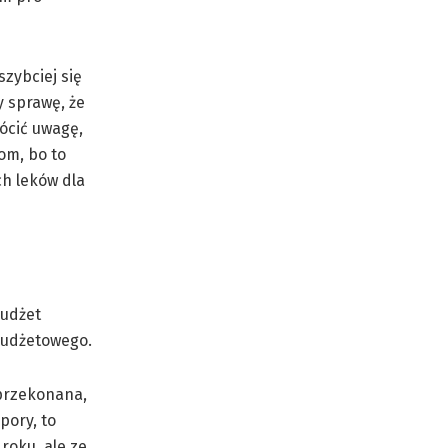
zybciej się
y sprawę, że
rócić uwagę,
om, bo to
ch leków dla
budżet
 budżetowego.
 przekonana,
pory, to
roku, ale ze