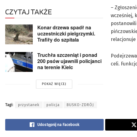
– Zgłoszeni
CZYTAJ TAKŻE
wcześniej, 
postanowili
Konar drzewa spadł na
pińczowskie
uczestniczki pielgrzymki.
Trafiły do szpitala
relacjonuje
Truchła szczeniąt i ponad
Podejrzewan
200 psów ujawnili policjanci
celi. Funkcj
na terenie Kielc
POKAŻ WIĘCEJ
Tagi:
przystanek
policja
BUSKO-ZDRÓJ
Udostępnij na Facebook