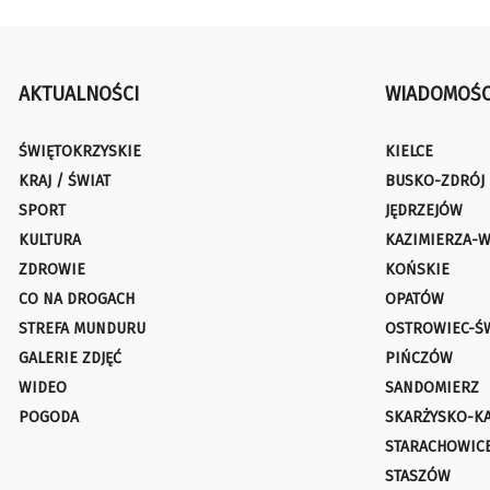
AKTUALNOŚCI
WIADOMOŚC
ŚWIĘTOKRZYSKIE
KIELCE
KRAJ / ŚWIAT
BUSKO-ZDRÓJ
SPORT
JĘDRZEJÓW
KULTURA
KAZIMIERZA-W
ZDROWIE
KOŃSKIE
CO NA DROGACH
OPATÓW
STREFA MUNDURU
OSTROWIEC-Ś
GALERIE ZDJĘĆ
PIŃCZÓW
WIDEO
SANDOMIERZ
POGODA
SKARŻYSKO-K
STARACHOWIC
STASZÓW