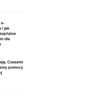
 e-
 i jak
Bezpłatne
m dla
w
ają. Czasami
jemy pomocy
j