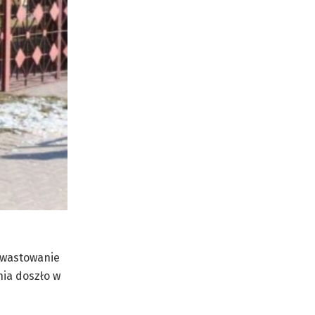
ewastowanie
nia doszło w