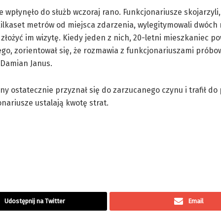
e wpłynęło do służb wczoraj rano. Funkcjonariusze skojarzyli,
kilkaset metrów od miejsca zdarzenia, wylegitymowali dwóch
 złożyć im wizytę. Kiedy jeden z nich, 20-letni mieszkaniec p
go, zorientował się, że rozmawia z funkcjonariuszami próbow
 Damian Janus.
y ostatecznie przyznał się do zarzucanego czynu i trafił do 
onariusze ustalają kwotę strat.
Udostępnij na Twitter
Email