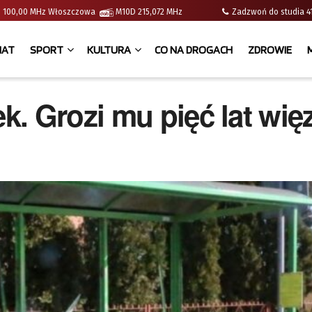
e | 100,00 MHz Włoszczowa
M10D 215,072 MHz
Zadzwoń do studia
IAT
SPORT
KULTURA
CO NA DROGACH
ZDROWIE
. Grozi mu pięć lat więz