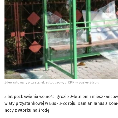
Zdewastowany przystanek autobusowy / KPP w Busku-Zdroju
5 lat pozbawienia wolności grozi 20-letniemu mieszkańco
wiaty przystankowej w Busku-Zdroju. Damian Janus z Komen
nocy z wtorku na środę.