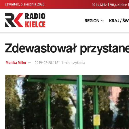
czwartek, 6 sierpnia 2026
101,4 MHz | 90,4 Kielc
REGION
KRAJ / ŚW
Zdewastował przystanek
1 min. czytania
Monika Miller
2019-02-28 11:51