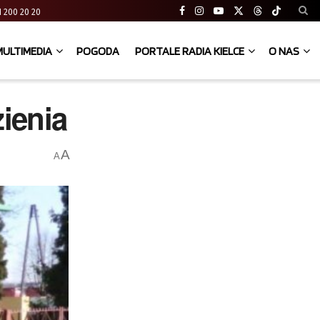
 41 200 20 20
MULTIMEDIA
POGODA
PORTALE RADIA KIELCE
O NAS
ienia
A
A