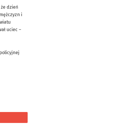
 że dzień
 mężczyzn i
owiatu
ał uciec –
policyjnej