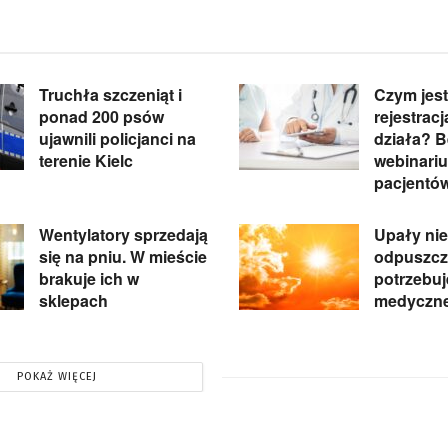
Truchła szczeniąt i
Czym jest
ponad 200 psów
rejestracja
ujawnili policjanci na
działa? 
terenie Kielc
webinariu
pacjentó
Wentylatory sprzedają
Upały nie
się na pniu. W mieście
odpuszcz
brakuje ich w
potrzebu
sklepach
medyczne
POKAŻ WIĘCEJ