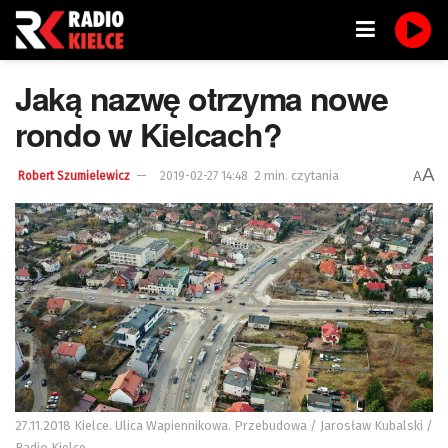
Jaką nazwę otrzyma nowe
rondo w Kielcach?
A
2 min. czytania
A
Robert Szumielewicz
2019-02-27 14:48
27.11.2018 Kielce. Ulica Wapiennikowa. Przebudowa / Jarosław Kubalski /
Radio Kielce