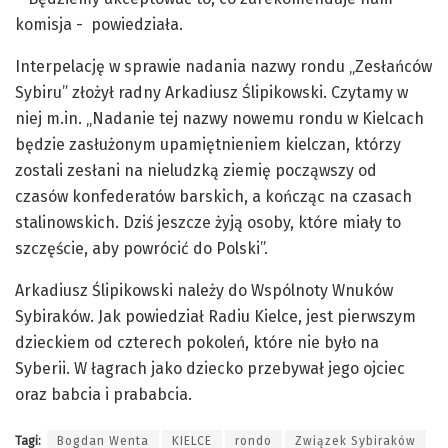
komisja - powiedziała.
Interpelację w sprawie nadania nazwy rondu „Zesłańców
Sybiru” złożył radny Arkadiusz Ślipikowski. Czytamy w
niej m.in. „Nadanie tej nazwy nowemu rondu w Kielcach
będzie zasłużonym upamiętnieniem kielczan, którzy
zostali zesłani na nieludzką ziemię począwszy od
czasów konfederatów barskich, a kończąc na czasach
stalinowskich. Dziś jeszcze żyją osoby, które miały to
szczęście, aby powrócić do Polski”.
Arkadiusz Ślipikowski należy do Wspólnoty Wnuków
Sybiraków. Jak powiedział Radiu Kielce, jest pierwszym
dzieckiem od czterech pokoleń, które nie było na
Syberii. W łagrach jako dziecko przebywał jego ojciec
oraz babcia i prababcia.
Tagi:
Bogdan Wenta
KIELCE
rondo
Związek Sybiraków