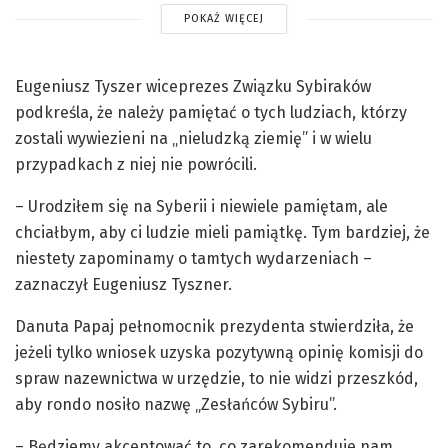
POKAŻ WIĘCEJ
Eugeniusz Tyszer wiceprezes Związku Sybiraków
podkreśla, że należy pamiętać o tych ludziach, którzy
zostali wywiezieni na „nieludzką ziemię” i w wielu
przypadkach z niej nie powrócili.
– Urodziłem się na Syberii i niewiele pamiętam, ale
chciałbym, aby ci ludzie mieli pamiątkę. Tym bardziej, że
niestety zapominamy o tamtych wydarzeniach –
zaznaczył Eugeniusz Tyszner.
Danuta Papaj pełnomocnik prezydenta stwierdziła, że
jeżeli tylko wniosek uzyska pozytywną opinię komisji do
spraw nazewnictwa w urzędzie, to nie widzi przeszkód,
aby rondo nosiło nazwę „Zesłańców Sybiru”.
– Będziemy akceptować to, co zarekomenduje nam