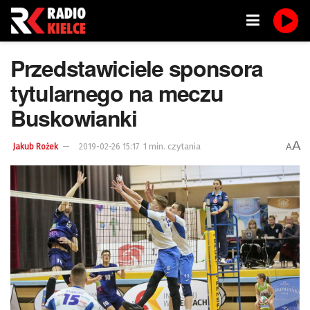
Przedstawiciele sponsora
tytularnego na meczu
Buskowianki
A
1 min. czytania
A
Jakub Rożek
2019-02-26 15:17