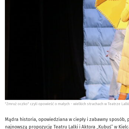
"Zmruż oczko" czyli opowieść o małych - wielkich strachach w Teatrze Lalk
Mądra historia, opowiedziana w ciepły i zabawny sposób, 
najnowszą propozycję Teatru Lalki i Aktora „Kubuś” w Kiel