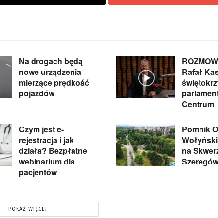
Na drogach będą
ROZMOWA
nowe urządzenia
Rafał Kas
mierzące prędkość
świętokrz
pojazdów
parlament
Centrum
Czym jest e-
Pomnik Of
rejestracja i jak
Wołyńskie
działa? Bezpłatne
na Skwer
webinarium dla
Szeregów
pacjentów
POKAŻ WIĘCEJ