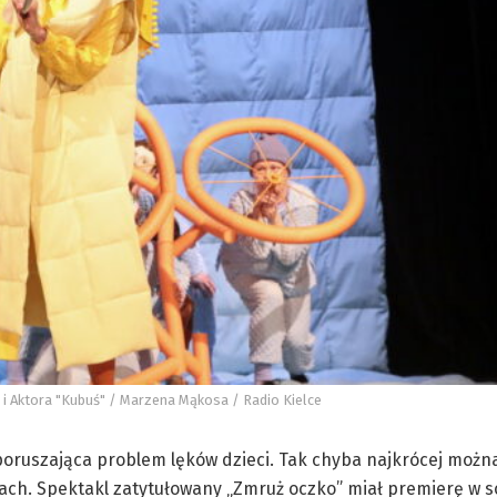
i i Aktora "Kubuś" / Marzena Mąkosa / Radio Kielce
poruszająca problem lęków dzieci. Tak chyba najkrócej można
cach. Spektakl zatytułowany „Zmruż oczko” miał premierę w s