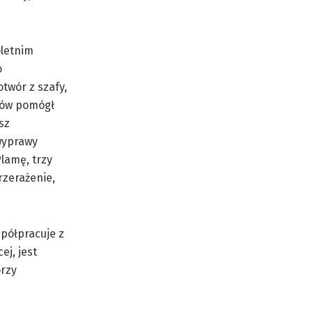
oletnim
o
otwór z szafy,
chów pomógł
sz
 wyprawy
lamę, trzy
rzerażenie,
spółpracuje z
ej, jest
órzy