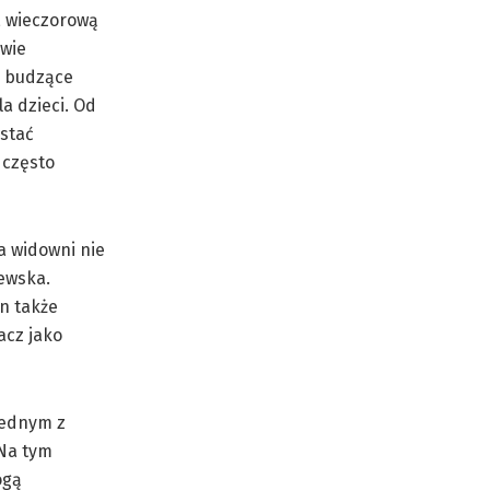
, wieczorową
iwie
y, budzące
la dzieci. Od
stać
 często
a widowni nie
zewska.
n także
acz jako
jednym z
 Na tym
ogą