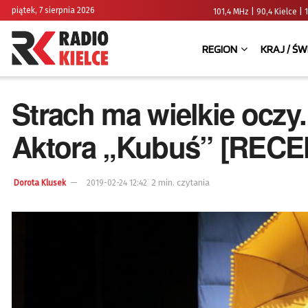
piątek, 7 sierpnia 2026
101,4 MHz | 90,4 Kielce
REGION
KRAJ / ŚW
Strach ma wielkie oczy.
Aktora „Kubuś” [RECE
2 min. czytania
Dorota Klusek
2019-02-24 12:42