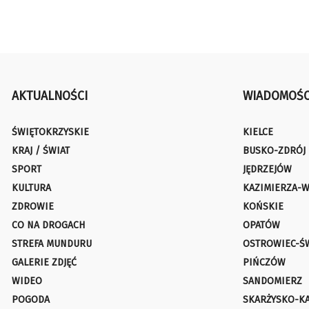
AKTUALNOŚCI
WIADOMOŚC
ŚWIĘTOKRZYSKIE
KIELCE
KRAJ / ŚWIAT
BUSKO-ZDRÓJ
SPORT
JĘDRZEJÓW
KULTURA
KAZIMIERZA-W
ZDROWIE
KOŃSKIE
CO NA DROGACH
OPATÓW
STREFA MUNDURU
OSTROWIEC-Ś
GALERIE ZDJĘĆ
PIŃCZÓW
WIDEO
SANDOMIERZ
POGODA
SKARŻYSKO-K