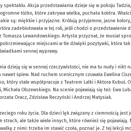
spektaklu. Akcja przedstawiania dzieje się w pokoju Tadzia
w ogromne łóżko, które zakrywa wielka, puchata kołdra. Właśc
akie są: miękkie i przyjazne. Królują przyjemne, jasne kolor
óra zadebiutowała w tej roli, jeśli chodzi o przedstawienie d
z Tomasza Lewandowskiego. Artysta przyznał, że musiał spro
a pobrzmiewające miejscami w tle dźwięki pozytywki, która tak
 świadkami sennej wyprawy.
a dzieją się w sennej rzeczywistości, nie ma tu nudy i nikt n
c, a nawet śpiew. Nad ruchem scenicznym czuwała Ewelina Cis
, który stale współpracuje z Teatrem Lalki i Aktora Kubuś. O
, Michała Olszewskiego. Na scenie pojawiają się też: Ewa Lub
rzata Oracz, Zdzisław Reczyński i Andrzej Matysiak.
ciego roku życia. Dla dzieci lęk związany z ciemnością jest 
strach, ale także wiele innych, które również się pojawiają.
kę z nimi: trzeba im stawić czoła, poznać je. Z tej lekcji m