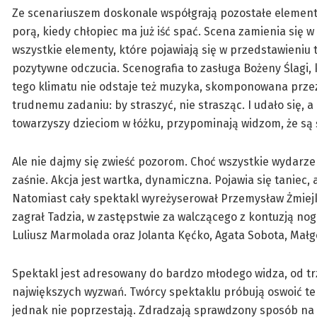
Ze scenariuszem doskonale współgrają pozostałe elementy 
porą, kiedy chłopiec ma już iść spać. Scena zamienia się 
wszystkie elementy, które pojawiają się w przedstawieniu t
pozytywne odczucia. Scenografia to zasługa Bożeny Ślagi, kt
tego klimatu nie odstaje też muzyka, skomponowana prze
trudnemu zadaniu: by straszyć, nie strasząc. I udało się, 
towarzyszy dzieciom w łóżku, przypominają widzom, że są
Ale nie dajmy się zwieść pozorom. Choć wszystkie wydarzeni
zaśnie. Akcja jest wartka, dynamiczna. Pojawia się tanie
Natomiast cały spektakl wyreżyserował Przemysław Żmiejko
zagrał Tadzia, w zastępstwie za walczącego z kontuzją nogi
Luliusz Marmolada oraz Jolanta Kęćko, Agata Sobota, Małgo
Spektakl jest adresowany do bardzo młodego widza, od trze
największych wyzwań. Twórcy spektaklu próbują oswoić ten 
jednak nie poprzestają. Zdradzają sprawdzony sposób na wal