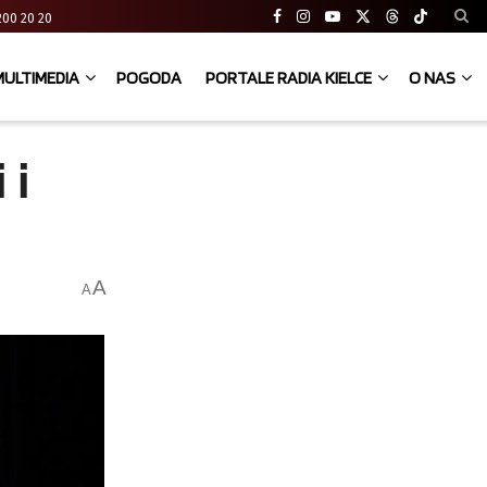
41 200 20 20
MULTIMEDIA
POGODA
PORTALE RADIA KIELCE
O NAS
 i
A
A