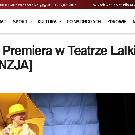
 | 100,00 MHz Włoszczowa
M10D 215,072 MHz
Zadzwoń do studia 
IAT
SPORT
KULTURA
CO NA DROGACH
ZDROWIE
 Premiera w Teatrze Lalki
NZJA]