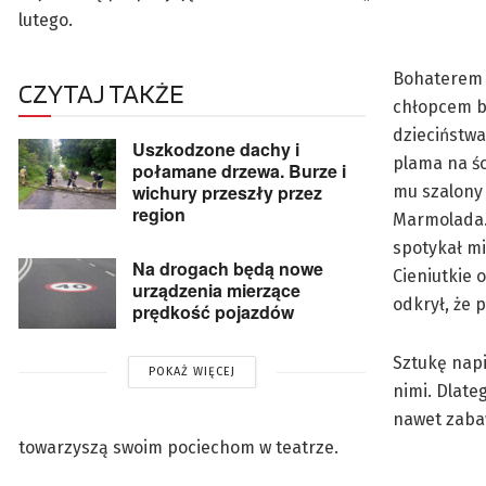
lutego.
Bohaterem b
CZYTAJ TAKŻE
chłopcem ba
dzieciństwa,
Uszkodzone dachy i
plama na śc
połamane drzewa. Burze i
wichury przeszły przez
mu szalony 
region
Marmolada. 
spotykał mi
Na drogach będą nowe
Cieniutkie 
urządzenia mierzące
odkrył, że 
prędkość pojazdów
Sztukę napi
POKAŻ WIĘCEJ
nimi. Dlateg
nawet zabaw
towarzyszą swoim pociechom w teatrze.