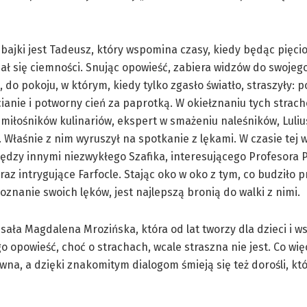
ajki jest Tadeusz, który wspomina czasy, kiedy będąc pięci
ł się ciemności. Snując opowieść, zabiera widzów do swojeg
 do pokoju, w którym, kiedy tylko zgasło światło, straszyły: p
ianie i potworny cień za paprotką. W okiełznaniu tych stra
miłośników kulinariów, ekspert w smażeniu naleśników, Luliu
Właśnie z nim wyruszył na spotkanie z lękami. W czasie tej
ędzy innymi niezwykłego Szafika, interesującego Profesora P
oraz intrygujące Farfocle. Stając oko w oko z tym, co budziło p
poznanie swoich lęków, jest najlepszą bronią do walki z nimi.
sała Magdalena Mrozińska, która od lat tworzy dla dzieci i w
o opowieść, choć o strachach, wcale straszna nie jest. Co więc
na, a dzięki znakomitym dialogom śmieją się też dorośli, kt