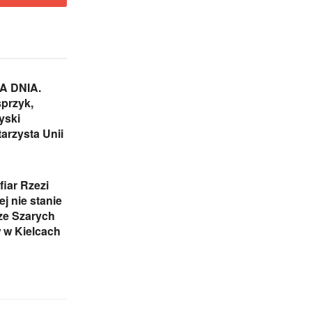
 DNIA.
przyk,
yski
arzysta Unii
iar Rzezi
j nie stanie
ze Szarych
 w Kielcach