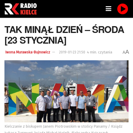
TAK MINĄŁ DZIEŃ – ŚRODA
[23 STYCZNIA]
A
4 min. czytania
A
Iwona Murawska-Bujnowicz
2019-01-23 21:50
Kielczanie z biskupem Janem Piotrowskim w stolicy Panamy / Ksiądz
Łukasz Zygmunt, ksiądz Michał Haśnik, Aleksandra Kujszczyk