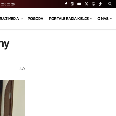
 41 200 20 20
MULTIMEDIA
POGODA
PORTALE RADIA KIELCE
O NAS
ny
A
A