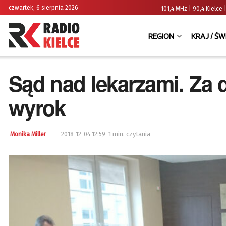
czwartek, 6 sierpnia 2026
101,4 MHz | 90,4 Kielc
REGION
KRAJ / ŚW
Sąd nad lekarzami. Za
wyrok
1 min. czytania
Monika Miller
2018-12-04 12:59