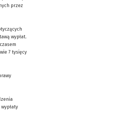
onych przez
otyczących
tawą wypłat.
mczasem
wie 7 tysięcy
zprawy
dzenia
 wypłaty