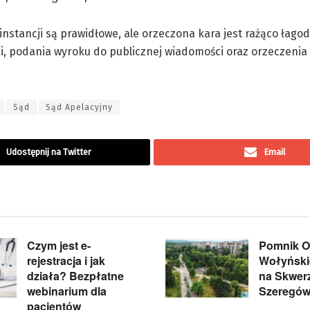
 instancji są prawidłowe, ale orzeczona kara jest rażąco łago
i, podania wyroku do publicznej wiadomości oraz orzeczenia
Sąd
Sąd Apelacyjny
Udostępnij na Twitter
Email
Czym jest e-
Pomnik Of
rejestracja i jak
Wołyńskie
działa? Bezpłatne
na Skwer
webinarium dla
Szeregów
pacjentów