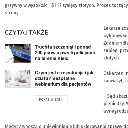
grzywny w wysokości 15 i 17 tysięcy złotych. Proces toczą
strony.
Lekarze zo
CZYTAJ TAKŻE
wykonywania
Zdaniem śl
Truchła szczeniąt i ponad
zabiegi prz
200 psów ujawnili policjanci
na terenie Kielc
złotych.
Czym jest e-rejestracja i jak
Oskarżeni n
działa? Bezpłatne
zauważył, ż
webinarium dla pacjentów
– Sąd skazu
POKAŻ WIĘCEJ
pieniędzy. 
wynagrodzen
Medycy wnoszą o uniewinnienie lub skierowanie sprawy 