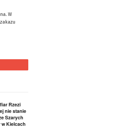
dna. W
 zakazu
iar Rzezi
j nie stanie
ze Szarych
 w Kielcach