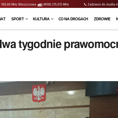
e | 100,00 MHz Włoszczowa
M10D 215,072 MHz
Zadzwoń do studia
IAT
SPORT
KULTURA
CO NA DROGACH
ZDROWIE
 dwa tygodnie prawomoc