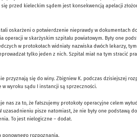
cy się przed kieleckim sądem jest konsekwencją apelacji złoż
stali oskarżeni o potwierdzenie nieprawdy w dokumentach d
 operacji w skarżyskim szpitalu powiatowym. Były one pods
edczych w protokołach widniały nazwiska dwóch lekarzy, ty
eprowadzał tylko jeden z nich. Szpital miał na tym stracić pra
ie przyznają się do winy. Zbigniew K. podczas dzisiejszej ro
e w wyroku sądu I instancji są sprzeczności.
je nas za to, że fałszujemy protokoły operacyjne celem wyłu
W uzasadnieniu pisze natomiast, że nie były one podstawą do
ia. To jest nielogiczne – dodał.
do ponownego rozpoznania.