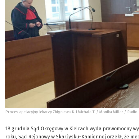
Proces apelacyjny lekarzy Zbigniewa K. i Michała T. / Monika Miller / Radio 
18 grudnia Sąd Okręgowy w Kielcach wyda prawomocny wyro
roku, Sąd Rejonowy w Skarżysku-Kamiennej orzekł, że med