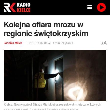
Kolejna ofiara mrozu w
regionie świętokrzyskim
A
1 min. czytania
A
Monika Miller
2018-12-02 09:43
Kielce. Nocny patrol Straży Miejskiej przeszukiwał miejsca, w których
nocują bezdomni. / Krzysztof Żołądek / Radio Kielce