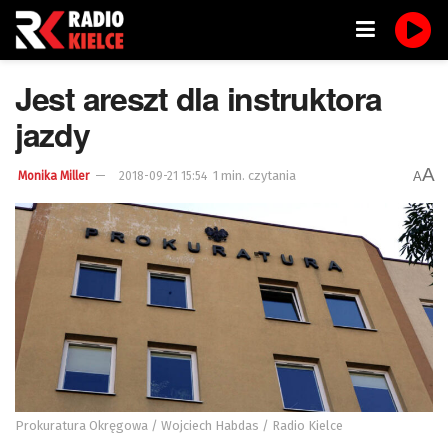
Jest areszt dla instruktora
jazdy
A
1 min. czytania
A
Monika Miller
2018-09-21 15:54
Prokuratura Okręgowa / Wojciech Habdas / Radio Kielce