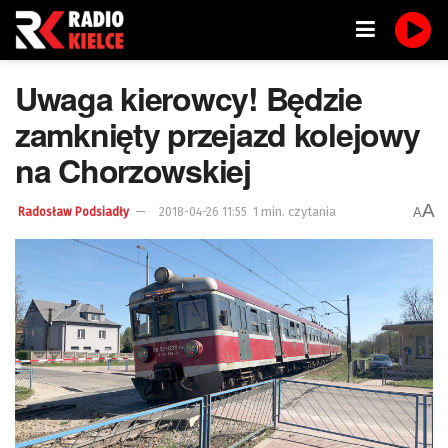
Uwaga kierowcy! Będzie
zamknięty przejazd kolejowy
na Chorzowskiej
A
1 min. czytania
A
Radosław Podsiadły
2018-04-26 11:55