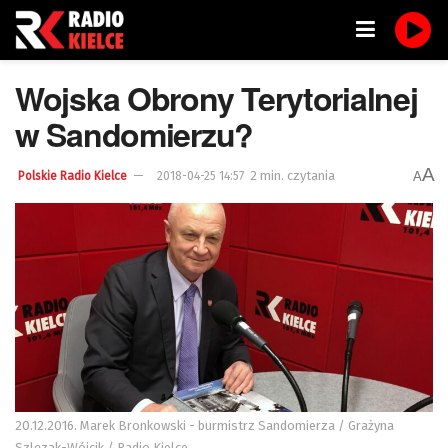
Wojska Obrony Terytorialnej
w Sandomierzu?
A
2 min. czytania
A
Polskie Radio Kielce
2018-04-25 14:57
20.12.2016. Marek Bronkowski - burmistrz Sandomierza / Grażyna
Szlęzak-Wójcik / Radio Kielce