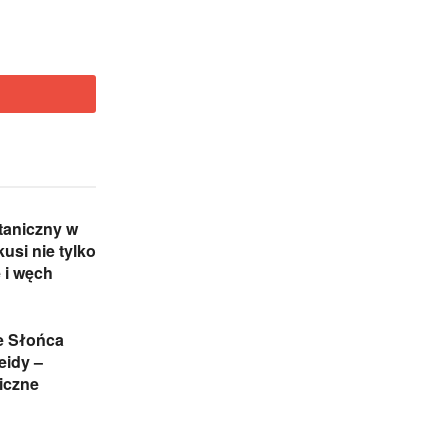
taniczny w
usi nie tylko
e i węch
e Słońca
eidy –
iczne