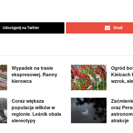
Udostępnij na Twitter
Email
Wypadek na trasie
Ogród bo
ekspresowej. Ranny
Kielcach k
kierowca
wzrok, al
Coraz większa
Zaćmieni
populacja wilków w
oraz Pers
regionie. Leśnik obala
astronom
stereotypy
atrakcje