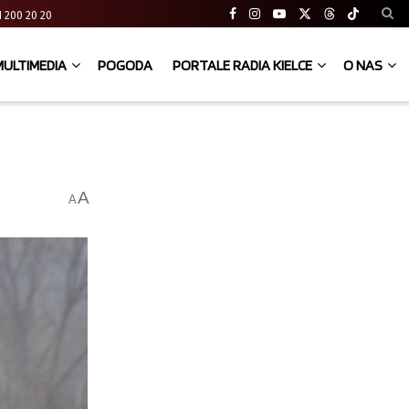
 41 200 20 20
MULTIMEDIA
POGODA
PORTALE RADIA KIELCE
O NAS
A
A