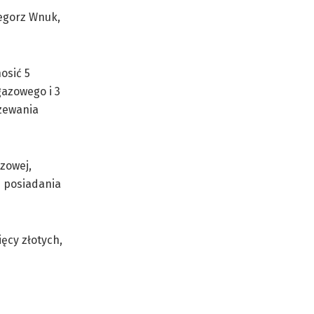
zegorz Wnuk,
osić 5
gazowego i 3
rzewania
zowej,
u posiadania
ęcy złotych,