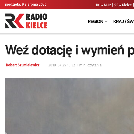
niedziela, 9 sierpnia 2026
101,4 MHz | 90,4 Kielc
REGION
KRAJ / ŚW
Weź dotację i wymień p
1 min. czytania
Robert Szumielewicz
2018-04-25 10:52