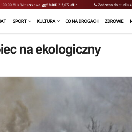
e | 100,00 MHz Włoszczowa
M10D 215,072 MHz
Zadzwoń do studia
IAT
SPORT
KULTURA
CO NA DROGACH
ZDROWIE
iec na ekologiczny