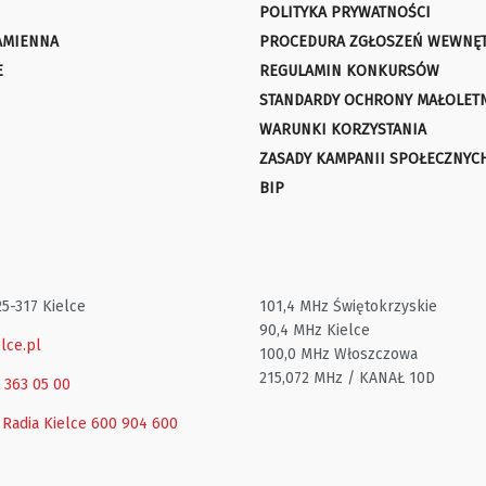
POLITYKA PRYWATNOŚCI
AMIENNA
PROCEDURA ZGŁOSZEŃ WEWNĘ
E
REGULAMIN KONKURSÓW
STANDARDY OCHRONY MAŁOLET
WARUNKI KORZYSTANIA
ZASADY KAMPANII SPOŁECZNYC
BIP
25-317 Kielce
101,4 MHz Świętokrzyskie
90,4 MHz Kielce
lce.pl
100,0 MHz Włoszczowa
215,072 MHz / KANAŁ 10D
1 363 05 00
 Radia Kielce
600 904 600