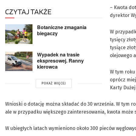
– Kwota dot
CZYTAJ TAKŻE
dyrektor Wy
Botaniczne zmagania
W przypadku
biegaczy
tysięcy zło
tysiące zł
Wypadek na trasie
olejowego 
ekspresowej. Ranny
kierowca
W tym roku 
oprócz miej
POKAŻ WIĘCEJ
Karty Dużej
Wnioski o dotację można składać do 30 września. W tym ro
ale w przypadku większego zainteresowania, kwota może s
W ubiegłych latach wymieniono około 300 pieców węglowy