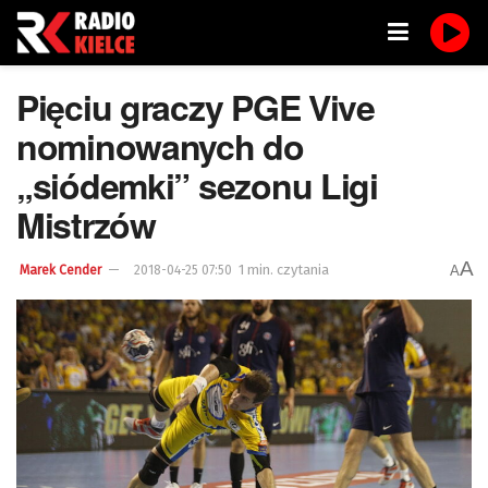
Pięciu graczy PGE Vive
nominowanych do
„siódemki” sezonu Ligi
Mistrzów
A
1 min. czytania
A
Marek Cender
2018-04-25 07:50